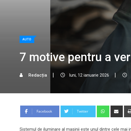
AUTO
7 motive pentru a ver
Redacția
luni, 12 ianuarie 2026
Whatsapp
Shar
Facebook
Twitter
via
Emai
Sistemul de iluminare al mașinii este unul dintre cele mai 