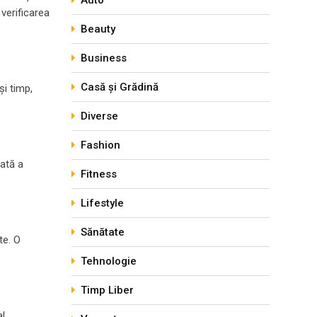
Auto
 verificarea
Beauty
Business
Casă și Grădină
și timp,
Diverse
Fashion
lată a
Fitness
Lifestyle
Sănătate
te. O
Tehnologie
Timp Liber
al