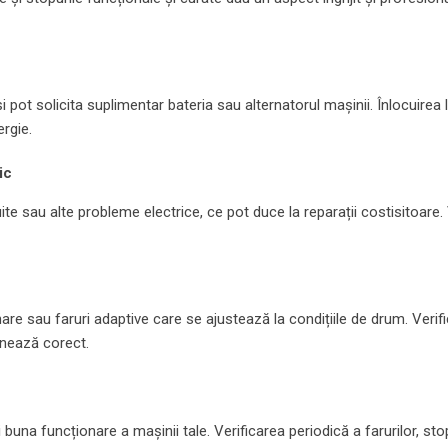
ot solicita suplimentar bateria sau alternatorul mașinii. Înlocuirea 
rgie.
ic
te sau alte probleme electrice, ce pot duce la reparații costisitoare. 
e sau faruri adaptive care se ajustează la condițiile de drum. Verifi
onează corect.
 buna funcționare a mașinii tale. Verificarea periodică a farurilor, stop