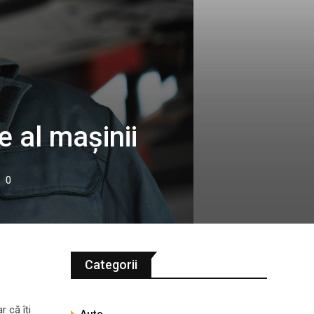
e al mașinii
0
Categorii
 că îți