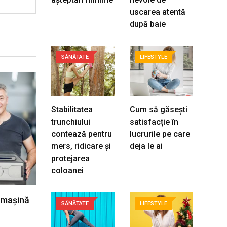
uscarea atentă
după baie
SĂNĂTATE
LIFESTYLE
Stabilitatea
Cum să găsești
trunchiului
satisfacție în
contează pentru
lucrurile pe care
mers, ridicare și
deja le ai
protejarea
coloanei
 mașină
SĂNĂTATE
LIFESTYLE