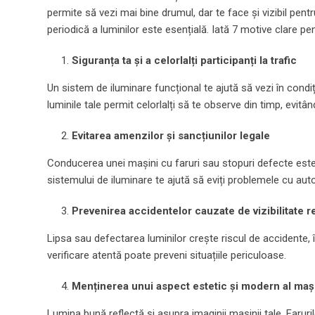
permite să vezi mai bine drumul, dar te face și vizibil pentru
periodică a luminilor este esențială. Iată 7 motive clare pen
Siguranța ta și a celorlalți participanți la trafic
Un sistem de iluminare funcțional te ajută să vezi în condiț
luminile tale permit celorlalți să te observe din timp, evitând
Evitarea amenzilor și sancțiunilor legale
Conducerea unei mașini cu faruri sau stopuri defecte este
sistemului de iluminare te ajută să eviți problemele cu autor
Prevenirea accidentelor cauzate de vizibilitate 
Lipsa sau defectarea luminilor crește riscul de accidente, 
verificare atentă poate preveni situațiile periculoase.
Menținerea unui aspect estetic și modern al mași
Lumina bună reflectă și asupra imaginii mașinii tale. Faruril