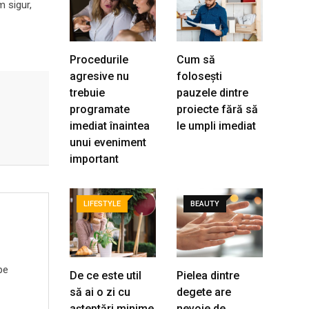
m sigur,
Procedurile
Cum să
agresive nu
folosești
trebuie
pauzele dintre
programate
proiecte fără să
imediat înaintea
le umpli imediat
unui eveniment
important
LIFESTYLE
BEAUTY
pe
De ce este util
Pielea dintre
să ai o zi cu
degete are
așteptări minime
nevoie de