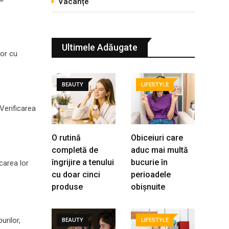
Vacanțe
Ultimele Adăugate
lor cu
BEAUTY
LIFESTYLE
Verificarea
O rutină
Obiceiuri care
completă de
aduc mai multă
îngrijire a tenului
bucurie în
carea lor
cu doar cinci
perioadele
produse
obișnuite
urilor,
BEAUTY
LIFESTYLE