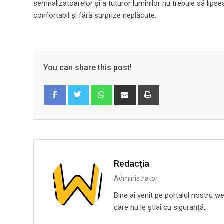
semnalizatoarelor și a tuturor luminilor nu trebuie să lipse
confortabil și fără surprize neplăcute.
You can share this post!
Whatsapp
Share
Print
via
Email
Facebook
Twitter
Redacția
Administrator
Bine ai venit pe portalul nostru we
care nu le știai cu siguranță.