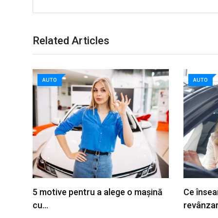
Related Articles
AUTO
AUTO
5 motive pentru a alege o mașină
Ce însea
cu…
revânza