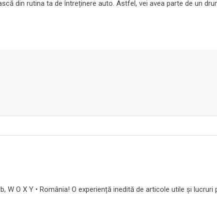
ască din rutina ta de întreținere auto. Astfel, vei avea parte de un dru
b, W O X Y • România! O experiență inedită de articole utile și lucruri 