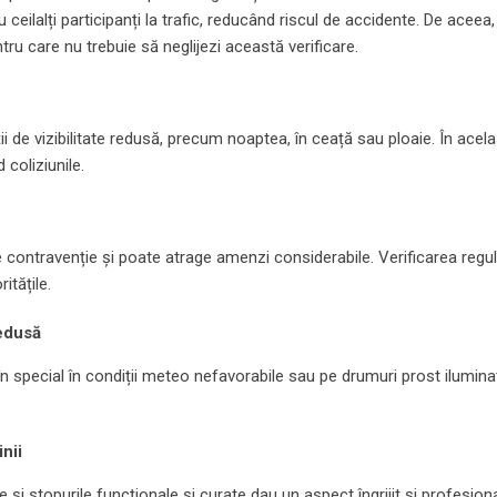
 ceilalți participanți la trafic, reducând riscul de accidente. De aceea,
tru care nu trebuie să neglijezi această verificare.
ii de vizibilitate redusă, precum noaptea, în ceață sau ploaie. În acela
 coliziunile.
 contravenție și poate atrage amenzi considerabile. Verificarea regu
itățile.
redusă
în special în condiții meteo nefavorabile sau pe drumuri prost ilumina
nii
e și stopurile funcționale și curate dau un aspect îngrijit și profesion