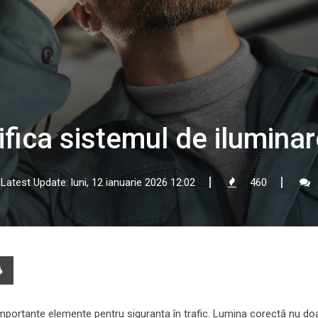
ifica sistemul de iluminar
Latest Update: luni, 12 ianuarie 2026 12:02
460
e
Print
l
importante elemente pentru siguranța în trafic. Lumina corectă nu doar