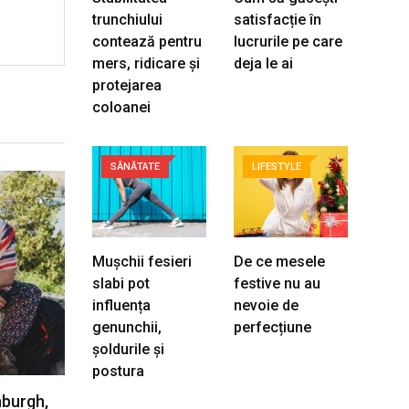
trunchiului
satisfacție în
contează pentru
lucrurile pe care
mers, ridicare și
deja le ai
protejarea
coloanei
SĂNĂTATE
LIFESTYLE
Mușchii fesieri
De ce mesele
slabi pot
festive nu au
influența
nevoie de
genunchii,
perfecțiune
șoldurile și
postura
nburgh,