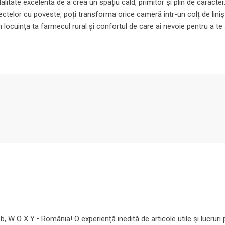
itate excelentă de a crea un spațiu cald, primitor și plin de caracter.
obiectelor cu poveste, poți transforma orice cameră într-un colț de liniș
 locuința ta farmecul rural și confortul de care ai nevoie pentru a te
b, W O X Y • România! O experiență inedită de articole utile și lucruri 