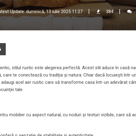
test Update: duminică, 13 iulie 2025 11:27
384
e
Print
l
entic, stilul rustic este alegerea perfectă. Acest stil aduce în casă n
, care te conectează cu tradiția și natura. Chiar dacă locuiești într-u
ă adaugi acel aer rustic care să transforme casa într-un adevărat căm
cuinței tale.
ntru mobilier cu aspect natural, cu noduri și texturi vizibile, care să 
conferă o senzație de stabilitate și autenticitate.