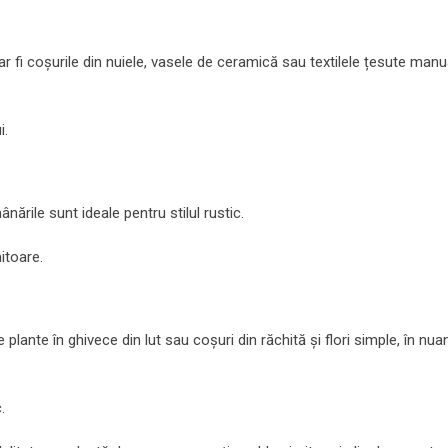
r fi coșurile din nuiele, vasele de ceramică sau textilele țesute manu
i.
nările sunt ideale pentru stilul rustic.
itoare.
plante în ghivece din lut sau coșuri din răchită și flori simple, în nua
.