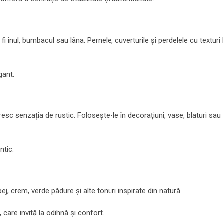
 fi inul, bumbacul sau lâna. Pernele, cuverturile și perdelele cu texturi
gant.
resc senzația de rustic. Folosește-le în decorațiuni, vase, blaturi sau
ntic.
ej, crem, verde pădure și alte tonuri inspirate din natură.
care invită la odihnă și confort.