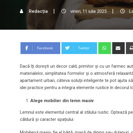
Redacția
vineri, 11 iulie 2025
La
Whatsapp
Shar
Facebook
Twitter
via
Emai
Dacă îți dorești un decor cald, primitor și cu un farmec aut
materialelor, simplitatea formelor și o atmosferă relaxantă
apartament urban, câteva soluții inteligente te pot ajuta s
idei practice pentru a integra elemente rustice în decorul lo
Alege mobilier din lemn masiv
Lemnul este elementul central al stilului rustic. Optează pe
căldură și caracter spațiului.
Mobilierul masiv, fie el băiță, masă de dining sau dulapuri, 