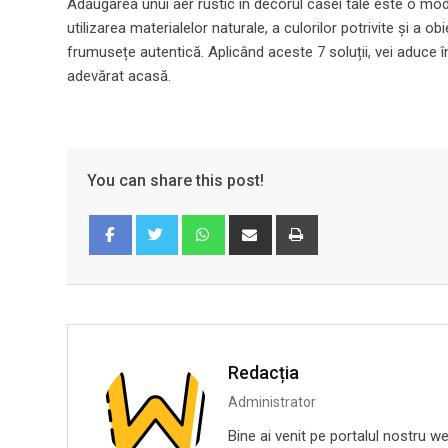
Adăugarea unui aer rustic în decorul casei tale este o modal
utilizarea materialelor naturale, a culorilor potrivite și a 
frumusețe autentică. Aplicând aceste 7 soluții, vei aduce în
adevărat acasă.
You can share this post!
Whatsapp
Share
Print
via
Email
Facebook
Twitter
Redacția
Administrator
Bine ai venit pe portalul nostru we