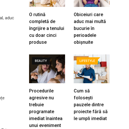
O rutină
Obiceiuri care
al, aduc
completă de
aduc mai multă
îngrijire a tenului
bucurie în
cu doar cinci
perioadele
produse
obișnuite
BEAUTY
LIFESTYLE
Procedurile
Cum să
agresive nu
folosești
nțe
trebuie
pauzele dintre
programate
proiecte fără să
imediat înaintea
le umpli imediat
unui eveniment