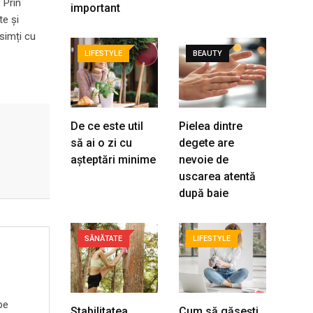
 Prin
important
te și
 simți cu
LIFESTYLE
BEAUTY
De ce este util
Pielea dintre
să ai o zi cu
degete are
așteptări minime
nevoie de
uscarea atentă
după baie
SĂNĂTATE
LIFESTYLE
pe
Stabilitatea
Cum să găsești