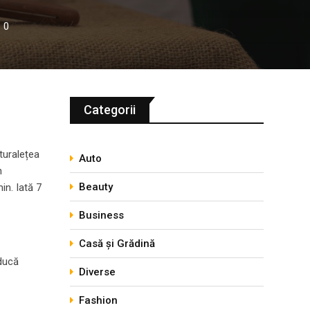
0
Categorii
aturalețea
Auto
n
Beauty
in. Iată 7
Business
Casă și Grădină
aducă
Diverse
Fashion