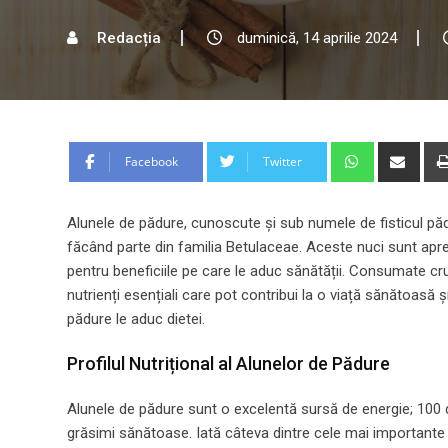
Redacția
duminică, 14 aprilie 2024
Whatsapp
Shar
Facebook
Twitter
via
Emai
Alunele de pădure, cunoscute și sub numele de fisticul pădu
făcând parte din familia Betulaceae. Aceste nuci sunt apreci
pentru beneficiile pe care le aduc sănătății. Consumate cru
nutrienți esențiali care pot contribui la o viață sănătoasă și
pădure le aduc dietei.
Profilul Nutrițional al Alunelor de Pădure
Alunele de pădure sunt o excelentă sursă de energie; 100 
grăsimi sănătoase. Iată câteva dintre cele mai importante n