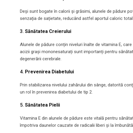
Deși sunt bogate în calorii și grăsimi, alunele de pădure pot
senzația de sațietate, reducând astfel aportul caloric total 
3.
Sănătatea Creierului
Alunele de pădure conțin niveluri înalte de vitamina E, car
acizii grași mononesaturați sunt importanți pentru sănătate
degenerării cerebrale.
4.
Prevenirea Diabetului
Prin stabilizarea nivelului zahărului din sânge, datorită con
un rol în prevenirea diabetului de tip 2.
5.
Sănătatea Pielii
Vitamina E din alunele de pădure este vitală pentru sănătatea
împotriva daunelor cauzate de radicalii liberi și la îmbunătăț