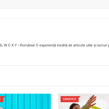
b, W O X Y • România! O experiență inedită de articole utile și lucruri 
E
SĂNĂTATE