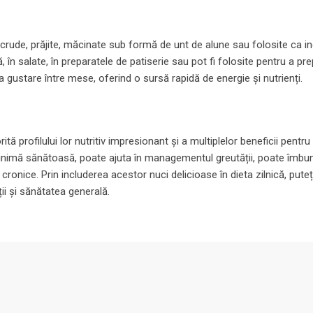
crude, prăjite, măcinate sub formă de unt de alune sau folosite ca in
, în salate, în preparatele de patiserie sau pot fi folosite pentru a pr
ustare între mese, oferind o sursă rapidă de energie și nutrienți.
ă profilului lor nutritiv impresionant și a multiplelor beneficii pentru
inimă sănătoasă, poate ajuta în managementul greutății, poate îmbun
i cronice. Prin includerea acestor nuci delicioase în dieta zilnică, puteț
ii și sănătatea generală.