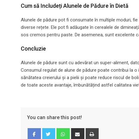
Cum să Includeți Alunele de Pădure în Dietă
Alunele de pădure pot fi consumate în multiple moduri, fie 
diverse rețete. Ele pot fi adăugate în cerealele de dimineață
sos cremos pentru paste. De asemenea, sunt excelente ca g
Concluzie
Alunele de pădure sunt cu adevărat un super-aliment, datorit
Consumul regulat de alune de pădure poate contribui la o 
sănătatea creierului și a pielii și poate reduce riscul de bol
de toate aceste avantaje, îmbunătățind astfel calitatea vieț
You can share this post!
Whatsapp
Share
Print
via