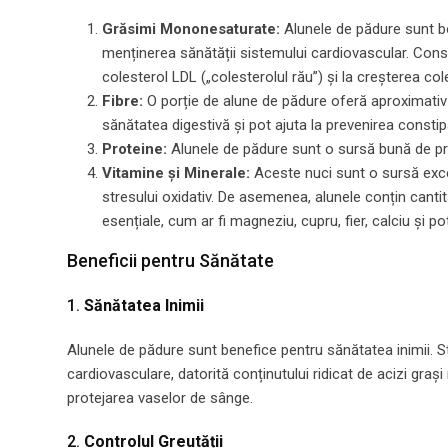
Grăsimi Mononesaturate:
Alunele de pădure sunt bog
menținerea sănătății sistemului cardiovascular. Con
colesterol LDL („colesterolul rău”) și la creșterea col
Fibre:
O porție de alune de pădure oferă aproximativ 
sănătatea digestivă și pot ajuta la prevenirea constipați
Proteine:
Alunele de pădure sunt o sursă bună de prot
Vitamine și Minerale:
Aceste nuci sunt o sursă excel
stresului oxidativ. De asemenea, alunele conțin cantit
esențiale, cum ar fi magneziu, cupru, fier, calciu și po
Beneficii pentru Sănătate
1.
Sănătatea Inimii
Alunele de pădure sunt benefice pentru sănătatea inimii. S
cardiovasculare, datorită conținutului ridicat de acizi graș
protejarea vaselor de sânge.
2.
Controlul Greutății