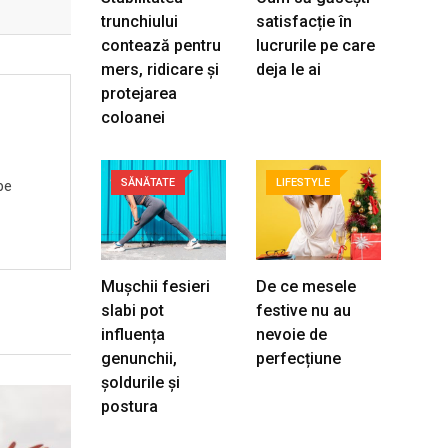
trunchiului
satisfacție în
contează pentru
lucrurile pe care
mers, ridicare și
deja le ai
protejarea
coloanei
SĂNĂTATE
LIFESTYLE
pe
Mușchii fesieri
De ce mesele
slabi pot
festive nu au
influența
nevoie de
genunchii,
perfecțiune
șoldurile și
postura