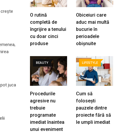
t crește
O rutină
Obiceiuri care
completă de
aduc mai multă
îngrijire a tenului
bucurie în
cu doar cinci
perioadele
produse
obișnuite
asemenea,
nirea
BEAUTY
LIFESTYLE
 pot juca
Procedurile
Cum să
agresive nu
folosești
trebuie
pauzele dintre
programate
proiecte fără să
lii
imediat înaintea
le umpli imediat
unui eveniment