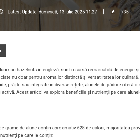
Latest Update: duminică, 13 iulie 2025 11:27
735
e
Print
l
rii sau hazelnuts în engleză, sunt o sursă remarcabilă de energie și 
ate nu doar pentru aroma lor distinctă și versatilitatea lor culinară, 
de, prăjite sau integrate în diverse rețete, alunele de pădure oferă o
 activă. Acest articol va explora beneficiile și nutrienții pe care alune
de grame de alune conțin aproximativ 628 de calorii, majoritatea prov
utrienți pe care le conțin: