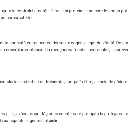
 ajuta la controlul greutății. Fibrele și proteinele pe care le conțin po
pe parcursul zilei.
e este asociată cu reducerea declinului cognitiv legat de vârstă. De 
a creierului, contribuind la menținerea funcției neuronale și la preve
ținutului lor scăzut de carbohidrați și bogat în fibre, alunele de pădure
 pielii, având proprietăți antioxidante care pot ajuta la protejarea pie
irea aspectului general al pielii.