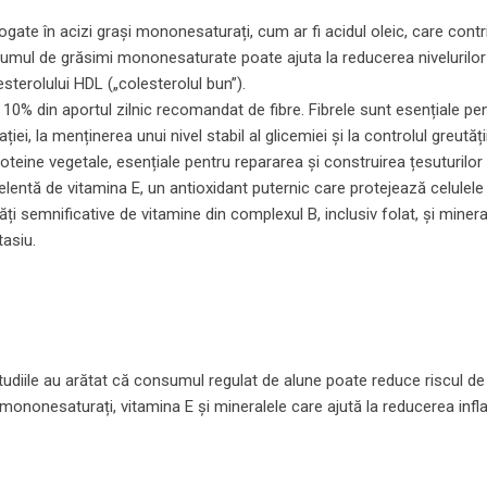
ate în acizi grași mononesaturați, cum ar fi acidul oleic, care contri
sumul de grăsimi mononesaturate poate ajuta la reducerea nivelurilor
esterolului HDL („colesterolul bun”).
10% din aportul zilnic recomandat de fibre. Fibrele sunt esențiale pe
ei, la menținerea unui nivel stabil al glicemiei și la controlul greutății
eine vegetale, esențiale pentru repararea și construirea țesuturilor 
entă de vitamina E, un antioxidant puternic care protejează celulele
ăți semnificative de vitamine din complexul B, inclusiv folat, și minera
tasiu.
tudiile au arătat că consumul regulat de alune poate reduce riscul de 
i mononesaturați, vitamina E și mineralele care ajută la reducerea infla