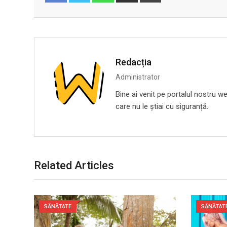
Email
Facebook
Twitter
Redacția
Administrator
Bine ai venit pe portalul nostru we
care nu le știai cu siguranță.
Related Articles
SĂNĂTATE
SĂNĂTAT