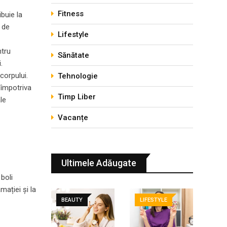
Fitness
buie la
 de
Lifestyle
ntru
Sănătate
.
corpului.
Tehnologie
 împotriva
Timp Liber
le
Vacanțe
Ultimele Adăugate
boli
mației și la
BEAUTY
LIFESTYLE