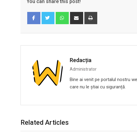
You can share this post!
Whatsapp
Share
Print
via
Email
Facebook
Twitter
Redacția
Administrator
Bine ai venit pe portalul nostru we
care nu le știai cu siguranță.
Related Articles