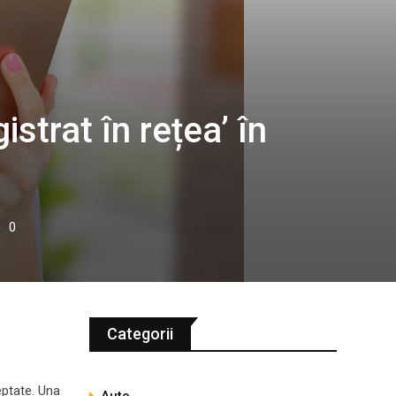
strat în rețea’ în
0
Categorii
eptate. Una