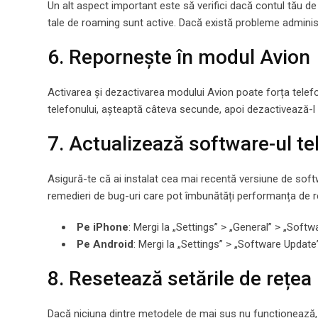
Un alt aspect important este să verifici dacă contul tău de u
tale de roaming sunt active. Dacă există probleme adminis
6. Repornește în modul Avion
Activarea și dezactivarea modului Avion poate forța telefo
telefonului, așteaptă câteva secunde, apoi dezactivează-l 
7. Actualizează software-ul te
Asigură-te că ai instalat cea mai recentă versiune de softw
remedieri de bug-uri care pot îmbunătăți performanța de re
Pe iPhone
: Mergi la „Settings” > „General” > „Softwa
Pe Android
: Mergi la „Settings” > „Software Update”
8. Resetează setările de rețea
Dacă niciuna dintre metodele de mai sus nu funcționează, po