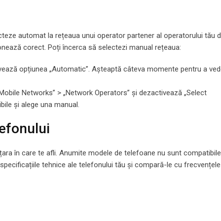
ecteze automat la rețeaua unui operator partener al operatorului tău 
nează corect. Poți încerca să selectezi manual rețeaua:
activează opțiunea „Automatic”. Așteaptă câteva momente pentru a ved
 „Mobile Networks” > „Network Operators” și dezactivează „Select
ibile și alege una manual.
lefonului
 țara în care te afli. Anumite modele de telefoane nu sunt compatibil
că specificațiile tehnice ale telefonului tău și compară-le cu frecvențel