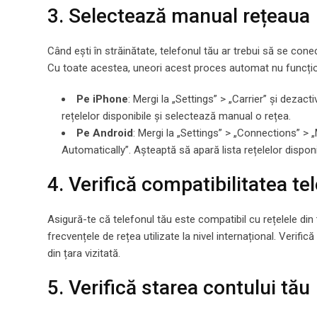
3. Selectează manual rețeaua
Când ești în străinătate, telefonul tău ar trebui să se con
Cu toate acestea, uneori acest proces automat nu funcțio
Pe iPhone
: Mergi la „Settings” > „Carrier” și dez
rețelelor disponibile și selectează manual o rețea.
Pe Android
: Mergi la „Settings” > „Connections” >
Automatically”. Așteaptă să apară lista rețelelor dispon
4. Verifică compatibilitatea te
Asigură-te că telefonul tău este compatibil cu rețelele din
frecvențele de rețea utilizate la nivel internațional. Verifi
din țara vizitată.
5. Verifică starea contului tău