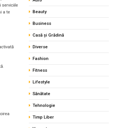
Auto
serviciile
Beauty
i a te
Business
Casă și Grădină
activată
Diverse
Fashion
tă.
Fitness
Lifestyle
Sănătate
Tehnologie
noirea
Timp Liber