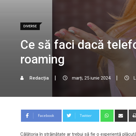
DIVERSE
Ce să faci dacă telefo
roaming
Redacția
marți, 25 iunie 2024
L
Whatsapp
Shar
Facebook
Twitter
via
Emai
Călătoria în străinătate ar trebui să fie o experiență plăcu