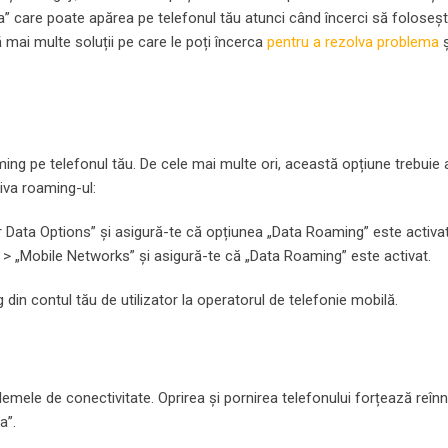
” care poate apărea pe telefonul tău atunci când încerci să folosești 
ă mai multe soluții pe care le poți încerca
pentru a rezolva problema
ș
aming pe telefonul tău. De cele mai multe ori, această opțiune trebuie 
tiva roaming-ul:
ular Data Options” și asigură-te că opțiunea „Data Roaming” este activa
> „Mobile Networks” și asigură-te că „Data Roaming” este activat.
din contul tău de utilizator la operatorul de telefonie mobilă.
emele de conectivitate. Oprirea și pornirea telefonului forțează reîn
a”.