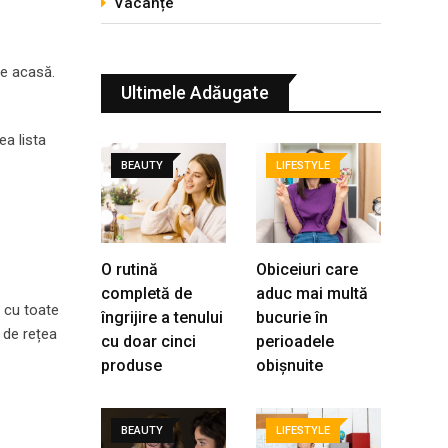
Vacanțe
de acasă.
Ultimele Adăugate
ea lista
BEAUTY
LIFESTYLE
O rutină
Obiceiuri care
completă de
aduc mai multă
e cu toate
îngrijire a tenului
bucurie în
e de rețea
cu doar cinci
perioadele
produse
obișnuite
BEAUTY
LIFESTYLE