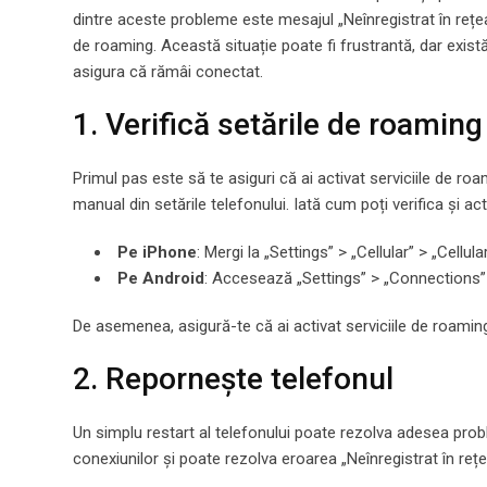
dintre aceste probleme este mesajul „Neînregistrat în rețea
de roaming. Această situație poate fi frustrantă, dar exist
asigura că rămâi conectat.
1. Verifică setările de roaming
Primul pas este să te asiguri că ai activat serviciile de ro
manual din setările telefonului. Iată cum poți verifica și ac
Pe iPhone
: Mergi la „Settings” > „Cellular” > „Cell
Pe Android
: Accesează „Settings” > „Connections” 
De asemenea, asigură-te că ai activat serviciile de roaming 
2. Repornește telefonul
Un simplu restart al telefonului poate rezolva adesea probl
conexiunilor și poate rezolva eroarea „Neînregistrat în rețe