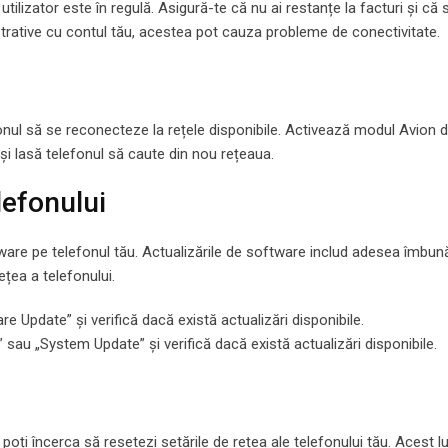
tilizator este în regulă. Asigură-te că nu ai restanțe la facturi și că s
trative cu contul tău, acestea pot cauza probleme de conectivitate.
nul să se reconecteze la rețele disponibile. Activează modul Avion di
și lasă telefonul să caute din nou rețeaua.
lefonului
are pe telefonul tău. Actualizările de software includ adesea îmbunăt
țea a telefonului.
re Update” și verifică dacă există actualizări disponibile.
 sau „System Update” și verifică dacă există actualizări disponibile.
ți încerca să resetezi setările de rețea ale telefonului tău. Acest l