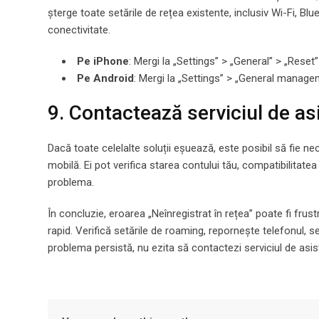
șterge toate setările de rețea existente, inclusiv Wi-Fi, B
conectivitate.
Pe iPhone
: Mergi la „Settings” > „General” > „Reset
Pe Android
: Mergi la „Settings” > „General manage
9. Contactează serviciul de as
Dacă toate celelalte soluții eșuează, este posibil să fie ne
mobilă. Ei pot verifica starea contului tău, compatibilitatea
problema.
În concluzie, eroarea „Neînregistrat în rețea” poate fi frust
rapid. Verifică setările de roaming, repornește telefonul, 
problema persistă, nu ezita să contactezi serviciul de asis