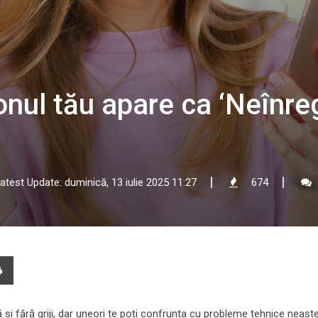
nul tău apare ca ‘Neînregi
atest Update: duminică, 13 iulie 2025 11:27
674
e
Print
l
tă și fără griji, dar uneori te poți confrunta cu probleme tehnice neașt