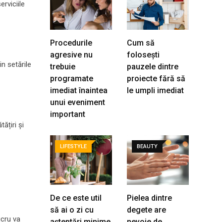
erviciile
Procedurile
Cum să
agresive nu
folosești
n setările
trebuie
pauzele dintre
programate
proiecte fără să
imediat înaintea
le umpli imediat
unui eveniment
important
ățiri și
LIFESTYLE
BEAUTY
De ce este util
Pielea dintre
să ai o zi cu
degete are
ucru va
așteptări minime
nevoie de