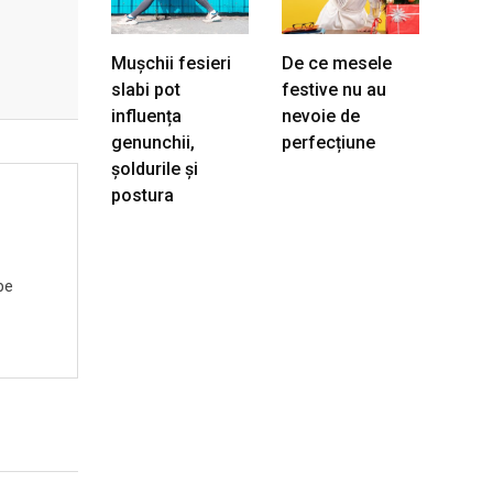
Mușchii fesieri
De ce mesele
slabi pot
festive nu au
influența
nevoie de
genunchii,
perfecțiune
șoldurile și
postura
pe