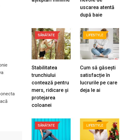
e
uscarea atentă
după baie
SĂNĂTATE
LIFESTYLE
onie
Stabilitatea
Cum să găsești
va
trunchiului
satisfacție în
contează pentru
lucrurile pe care
mers, ridicare și
deja le ai
econecta
protejarea
Dacă
coloanei
SĂNĂTATE
LIFESTYLE