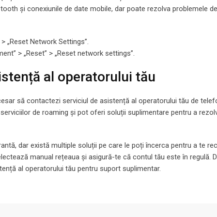
luetooth și conexiunile de date mobile, dar poate rezolva problemele d
” > „Reset Network Settings”.
ment” > „Reset” > „Reset network settings”.
istență al operatorului tău
cesar să contactezi serviciul de asistență al operatorului tău de telef
 serviciilor de roaming și pot oferi soluții suplimentare pentru a rezol
rantă, dar există multiple soluții pe care le poți încerca pentru a te r
selectează manual rețeaua și asigură-te că contul tău este în regulă. 
tență al operatorului tău pentru suport suplimentar.