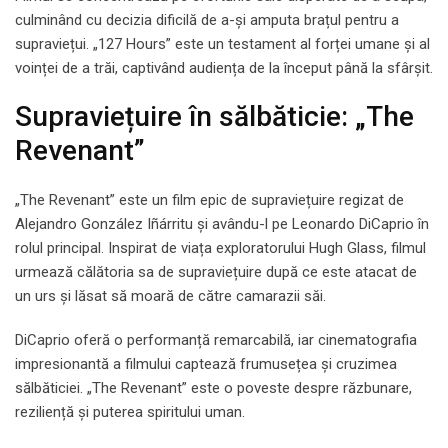
culminând cu decizia dificilă de a-și amputa brațul pentru a
supraviețui. „127 Hours” este un testament al forței umane și al
voinței de a trăi, captivând audiența de la început până la sfârșit.
Supraviețuire în sălbăticie: „The
Revenant”
„The Revenant” este un film epic de supraviețuire regizat de
Alejandro González Iñárritu și avându-l pe Leonardo DiCaprio în
rolul principal. Inspirat de viața exploratorului Hugh Glass, filmul
urmează călătoria sa de supraviețuire după ce este atacat de
un urs și lăsat să moară de către camarazii săi.
DiCaprio oferă o performanță remarcabilă, iar cinematografia
impresionantă a filmului captează frumusețea și cruzimea
sălbăticiei. „The Revenant” este o poveste despre răzbunare,
reziliență și puterea spiritului uman.