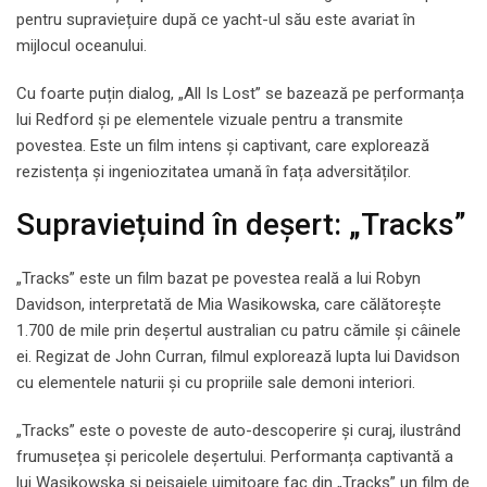
pentru supraviețuire după ce yacht-ul său este avariat în
mijlocul oceanului.
Cu foarte puțin dialog, „All Is Lost” se bazează pe performanța
lui Redford și pe elementele vizuale pentru a transmite
povestea. Este un film intens și captivant, care explorează
rezistența și ingeniozitatea umană în fața adversităților.
Supraviețuind în deșert: „Tracks”
„Tracks” este un film bazat pe povestea reală a lui Robyn
Davidson, interpretată de Mia Wasikowska, care călătorește
1.700 de mile prin deșertul australian cu patru cămile și câinele
ei. Regizat de John Curran, filmul explorează lupta lui Davidson
cu elementele naturii și cu propriile sale demoni interiori.
„Tracks” este o poveste de auto-descoperire și curaj, ilustrând
frumusețea și pericolele deșertului. Performanța captivantă a
lui Wasikowska și peisajele uimitoare fac din „Tracks” un film de