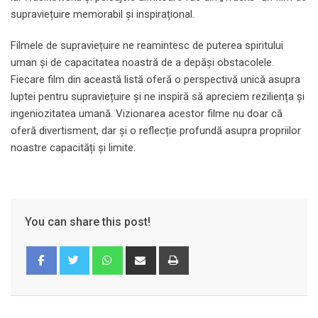
supraviețuire memorabil și inspirațional.
Filmele de supraviețuire ne reamintesc de puterea spiritului
uman și de capacitatea noastră de a depăși obstacolele.
Fiecare film din această listă oferă o perspectivă unică asupra
luptei pentru supraviețuire și ne inspiră să apreciem reziliența și
ingeniozitatea umană. Vizionarea acestor filme nu doar că
oferă divertisment, dar și o reflecție profundă asupra propriilor
noastre capacități și limite.
You can share this post!
Whatsapp
Share
Print
via
Email