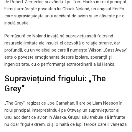
de Robert Zemeckis și avându-l pe Tom Hanks în rolul principal.
Filmul urmărește povestea lui Chuck Noland, un angajat FedEx
care supraviețuiește unui accident de avion și se găsește pe o
insulă pustie.
Pe măsură ce Noland învață să supraviețuiască folosind
resursele limitate ale insulei, el dezvoltă o relație stranie, dar
profundă, cu un voleibal pe care îl numește Wilson. „Cast Away”
este o poveste emoționantă despre izolare, speranță și
ingeniozitate, cu o performanță extraordinară a lui Hanks.
Supraviețuind frigului: „The
Grey”
„The Grey”, regizat de Joe Carnahan, îl are pe Liam Neeson în
rolul principal, interpretându-l pe Ottway, un supraviețuitor al
unui accident de avion în Alaska. Grupul său trebuie să înfrunte
nu doar frigul extrem, ci și o haită de lupi feroce care îi vânează.