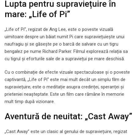
Lupta pentru supraviețuire în
mare: „Life of Pi”
„Life of Pi”, regizat de Ang Lee, este o poveste vizuală
uimitoare despre un băiat numit Pi care supraviețuiește unui
naufragiu și se găsește pe o barcă de salvare cu un tigru
bengalez pe nume Richard Parker. Filmul explorează relația sa
cu tigrul și eforturile sale de a supraviețui pe mare deschisă.
Cu o combinație de efecte vizuale spectaculoase și o poveste
captivantă, „Life of Pi” este mai mult decât un simplu film de
supraviețuire; este o meditație asupra credinței, speranței și
prieteniei neașteptate. Este un film care rămâne în memorie
mult timp după vizionare.
Aventură de neuitat: „Cast Away”
„Cast Away” este un clasic al genului de supraviețuire, regizat