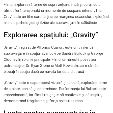
Filmul explorează teme de supraviețuire, frică și curaj, cu o
atmosferă tensionată și momente de suspans intens. „The
Grey” este un film care te ține pe marginea scaunului, explorând
limitele psihologice și fizice ale supraviețuirii în sălbăticie.
Explorarea spațiului: „Gravity”
„Gravity”, regizat de Alfonso Cuarón, este un thriller de
supraviețuire în spațiu, avându-i pe Sandra Bullock și George
Clooney în rolurile principale. Filmul urmărește povestea
astronauților Dr. Ryan Stone și Matt Kowalski, care rămân
blocați în spațiu după ce naveta lor este distrusă.
„Gravity” este o capodoperă vizuală și tehnică, explorând teme
de izolare, panică și determinare. Performanța lui Bullock este
impresionantă, iar filmul reușește să captiveze și să inspire,
demonstrând fragilitatea și forța spiritului uman.