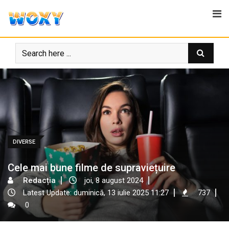
Skip
to
content
DIVERSE
Cele mai bune filme de supraviețuire
Redacția
joi, 8 august 2024
Latest Update: duminică, 13 iulie 2025 11:27
737
0