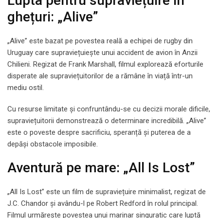
Lupta pentru supraviețuire în
ghețuri: „Alive”
„Alive” este bazat pe povestea reală a echipei de rugby din
Uruguay care supraviețuiește unui accident de avion în Anzii
Chilieni. Regizat de Frank Marshall, filmul explorează eforturile
disperate ale supraviețuitorilor de a rămâne în viață într-un
mediu ostil.
Cu resurse limitate și confruntându-se cu decizii morale dificile,
supraviețuitorii demonstrează o determinare incredibilă. „Alive”
este o poveste despre sacrificiu, speranță și puterea de a
depăși obstacole imposibile.
Aventură pe mare: „All Is Lost”
„All Is Lost” este un film de supraviețuire minimalist, regizat de
J.C. Chandor și avându-l pe Robert Redford în rolul principal.
Filmul urmărește povestea unui marinar singuratic care luptă