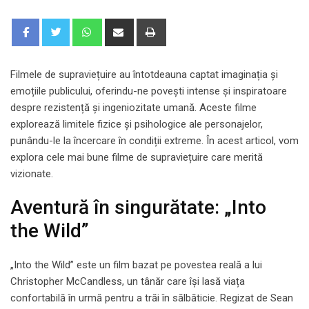
Whatsapp
Share
Print
via
Email
Filmele de supraviețuire au întotdeauna captat imaginația și
emoțiile publicului, oferindu-ne povești intense și inspiratoare
despre rezistență și ingeniozitate umană. Aceste filme
explorează limitele fizice și psihologice ale personajelor,
punându-le la încercare în condiții extreme. În acest articol, vom
explora cele mai bune filme de supraviețuire care merită
vizionate.
Aventură în singurătate: „Into
the Wild”
„Into the Wild” este un film bazat pe povestea reală a lui
Christopher McCandless, un tânăr care își lasă viața
confortabilă în urmă pentru a trăi în sălbăticie. Regizat de Sean