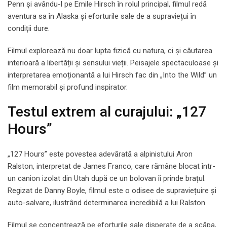
Penn și avându-l pe Emile Hirsch în rolul principal, filmul redă
aventura sa în Alaska și eforturile sale de a supraviețui în
condiții dure.
Filmul explorează nu doar lupta fizică cu natura, ci și căutarea
interioară a libertății și sensului vieții. Peisajele spectaculoase și
interpretarea emoționantă a lui Hirsch fac din „Into the Wild” un
film memorabil și profund inspirator.
Testul extrem al curajului: „127
Hours”
„127 Hours” este povestea adevărată a alpinistului Aron
Ralston, interpretat de James Franco, care rămâne blocat într-
un canion izolat din Utah după ce un bolovan îi prinde brațul.
Regizat de Danny Boyle, filmul este o odisee de supraviețuire și
auto-salvare, ilustrând determinarea incredibilă a lui Ralston.
Filmul se concentrează pe eforturile sale disperate de a scăpa,