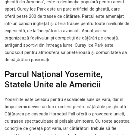
gheață din America”, este o destinație populară pentru acest
sport. Ouray Ice Park este un parc artificial de gheață, care
oferă peste 200 de trasee de cățărare. Parcul este amenajat
într-un canion înghețat și oferă trasee pentru toate nivelurile de
experiență, de la începători la avansați. Anual, aici se
organizează festivaluri și competiții de cățărări pe gheață,
atrăgând sportivi din întreaga lume. Ouray Ice Park este
cunoscut pentru atmosfera sa prietenoasă și comunitatea sa
de cățărători pasionați.
Parcul Național Yosemite,
Statele Unite ale Americii
Yosemite este celebru pentru escaladele sale de vară, dar în
timpul iernii devine un loc excelent pentru cățărările pe gheață.
Cățărarea pe cascada Horsetail Fall oferă o provocare unică,
cu trasee spectaculoase și peisaje uimitoare. Cu toate acestea,
condițiile de gheață pot varia, iar cățărătorii trebuie să fie