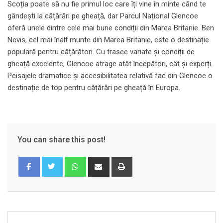
Scoția poate să nu fie primul loc care îți vine în minte când te
gândești la cățărări pe gheață, dar Parcul Național Glencoe
oferă unele dintre cele mai bune condiții din Marea Britanie. Ben
Nevis, cel mai înalt munte din Marea Britanie, este o destinație
populară pentru cățărători. Cu trasee variate și condiții de
gheață excelente, Glencoe atrage atât începători, cât și experți.
Peisajele dramatice și accesibilitatea relativă fac din Glencoe o
destinație de top pentru cățărări pe gheață în Europa.
You can share this post!
Whatsapp
Share
Print
via
Email