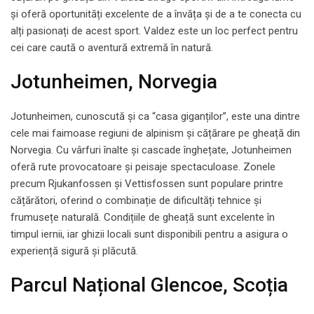
și oferă oportunități excelente de a învăța și de a te conecta cu
alți pasionați de acest sport. Valdez este un loc perfect pentru
cei care caută o aventură extremă în natură.
Jotunheimen, Norvegia
Jotunheimen, cunoscută și ca “casa giganților”, este una dintre
cele mai faimoase regiuni de alpinism și cățărare pe gheață din
Norvegia. Cu vârfuri înalte și cascade înghețate, Jotunheimen
oferă rute provocatoare și peisaje spectaculoase. Zonele
precum Rjukanfossen și Vettisfossen sunt populare printre
cățărători, oferind o combinație de dificultăți tehnice și
frumusețe naturală. Condițiile de gheață sunt excelente în
timpul iernii, iar ghizii locali sunt disponibili pentru a asigura o
experiență sigură și plăcută.
Parcul Național Glencoe, Scoția