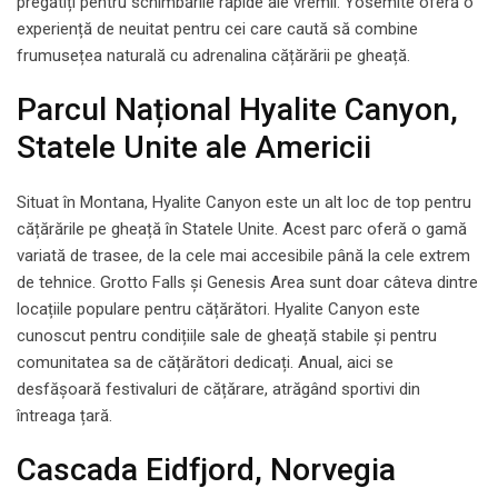
pregătiți pentru schimbările rapide ale vremii. Yosemite oferă o
experiență de neuitat pentru cei care caută să combine
frumusețea naturală cu adrenalina cățărării pe gheață.
Parcul Național Hyalite Canyon,
Statele Unite ale Americii
Situat în Montana, Hyalite Canyon este un alt loc de top pentru
cățărările pe gheață în Statele Unite. Acest parc oferă o gamă
variată de trasee, de la cele mai accesibile până la cele extrem
de tehnice. Grotto Falls și Genesis Area sunt doar câteva dintre
locațiile populare pentru cățărători. Hyalite Canyon este
cunoscut pentru condițiile sale de gheață stabile și pentru
comunitatea sa de cățărători dedicați. Anual, aici se
desfășoară festivaluri de cățărare, atrăgând sportivi din
întreaga țară.
Cascada Eidfjord, Norvegia