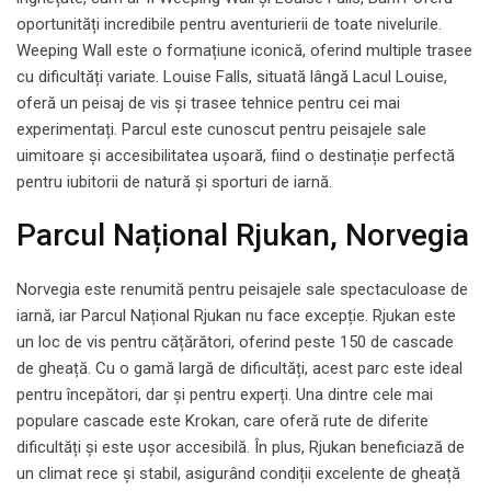
oportunități incredibile pentru aventurierii de toate nivelurile.
Weeping Wall este o formațiune iconică, oferind multiple trasee
cu dificultăți variate. Louise Falls, situată lângă Lacul Louise,
oferă un peisaj de vis și trasee tehnice pentru cei mai
experimentați. Parcul este cunoscut pentru peisajele sale
uimitoare și accesibilitatea ușoară, fiind o destinație perfectă
pentru iubitorii de natură și sporturi de iarnă.
Parcul Național Rjukan, Norvegia
Norvegia este renumită pentru peisajele sale spectaculoase de
iarnă, iar Parcul Național Rjukan nu face excepție. Rjukan este
un loc de vis pentru cățărători, oferind peste 150 de cascade
de gheață. Cu o gamă largă de dificultăți, acest parc este ideal
pentru începători, dar și pentru experți. Una dintre cele mai
populare cascade este Krokan, care oferă rute de diferite
dificultăți și este ușor accesibilă. În plus, Rjukan beneficiază de
un climat rece și stabil, asigurând condiții excelente de gheață