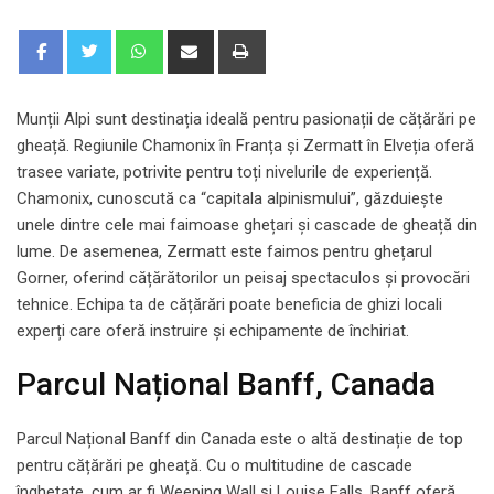
Whatsapp
Share
Print
via
Email
Munții Alpi sunt destinația ideală pentru pasionații de cățărări pe
gheață. Regiunile Chamonix în Franța și Zermatt în Elveția oferă
trasee variate, potrivite pentru toți nivelurile de experiență.
Chamonix, cunoscută ca “capitala alpinismului”, găzduiește
unele dintre cele mai faimoase ghețari și cascade de gheață din
lume. De asemenea, Zermatt este faimos pentru ghețarul
Gorner, oferind cățărătorilor un peisaj spectaculos și provocări
tehnice. Echipa ta de cățărări poate beneficia de ghizi locali
experți care oferă instruire și echipamente de închiriat.
Parcul Național Banff, Canada
Parcul Național Banff din Canada este o altă destinație de top
pentru cățărări pe gheață. Cu o multitudine de cascade
înghețate, cum ar fi Weeping Wall și Louise Falls, Banff oferă