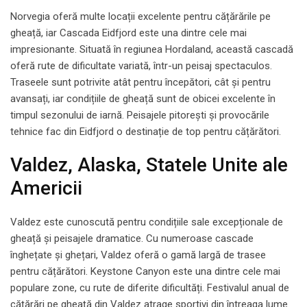
Norvegia oferă multe locații excelente pentru cățărările pe
gheață, iar Cascada Eidfjord este una dintre cele mai
impresionante. Situată în regiunea Hordaland, această cascadă
oferă rute de dificultate variată, într-un peisaj spectaculos.
Traseele sunt potrivite atât pentru începători, cât și pentru
avansați, iar condițiile de gheață sunt de obicei excelente în
timpul sezonului de iarnă. Peisajele pitorești și provocările
tehnice fac din Eidfjord o destinație de top pentru cățărători.
Valdez, Alaska, Statele Unite ale
Americii
Valdez este cunoscută pentru condițiile sale excepționale de
gheață și peisajele dramatice. Cu numeroase cascade
înghețate și ghețari, Valdez oferă o gamă largă de trasee
pentru cățărători. Keystone Canyon este una dintre cele mai
populare zone, cu rute de diferite dificultăți. Festivalul anual de
cățărări pe gheață din Valdez atrage sportivi din întreaga lume