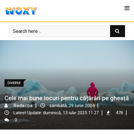
Skip
to
content
DIVERSE
Cele mai bune locuri pentru cățărări pe gheață
Redacția
sâmbătă, 29 iunie 2024
Latest Update: duminică, 13 iulie 2025 11:27
478
0