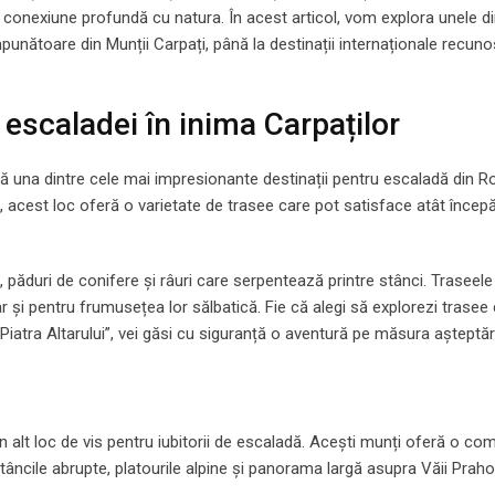
 o conexiune profundă cu natura. În acest articol, vom explora unele di
mpunătoare din Munții Carpați, până la destinații internaționale recun
 escaladei în inima Carpaților
intă una dintre cele mai impresionante destinații pentru escaladă din 
, acest loc oferă o varietate de trasee care pot satisface atât începăt
, păduri de conifere și râuri care serpentează printre stânci. Traseele
r și pentru frumusețea lor sălbatică. Fie că alegi să explorezi trasee 
atra Altarului”, vei găsi cu siguranță o aventură pe măsura așteptăril
un alt loc de vis pentru iubitorii de escaladă. Acești munți oferă o co
 Stâncile abrupte, platourile alpine și panorama largă asupra Văii Praho