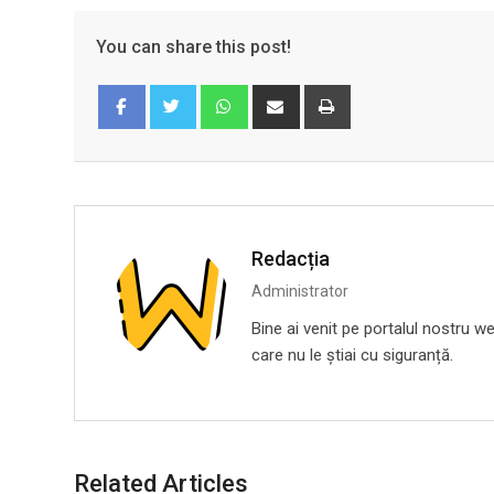
You can share this post!
Whatsapp
Share
Print
via
Email
Facebook
Twitter
Redacția
Administrator
Bine ai venit pe portalul nostru we
care nu le știai cu siguranță.
Related Articles