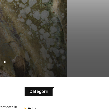
ă
0
Categorii
acticată în
Auto