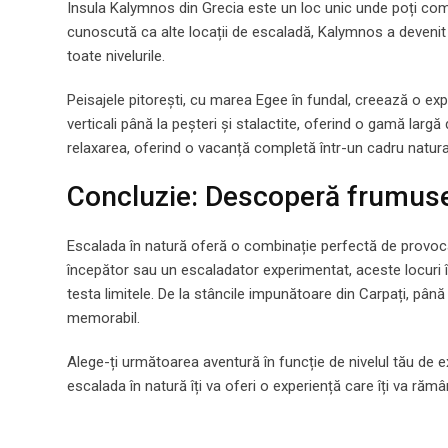
Insula Kalymnos din Grecia este un loc unic unde poți comb
cunoscută ca alte locații de escaladă, Kalymnos a devenit 
toate nivelurile.
Peisajele pitorești, cu marea Egee în fundal, creează o exp
verticali până la peșteri și stalactite, oferind o gamă larg
relaxarea, oferind o vacanță completă într-un cadru natural
Concluzie: Descoperă frumuseț
Escalada în natură oferă o combinație perfectă de provocar
începător sau un escaladator experimentat, aceste locuri îț
testa limitele. De la stâncile impunătoare din Carpați, până l
memorabil.
Alege-ți următoarea aventură în funcție de nivelul tău de ex
escalada în natură îți va oferi o experiență care îți va răm