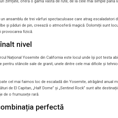
uri zimțate, oferă o gamă vastă de rute, de la cele mai simple până l
”, un ansamblu de trei vârfuri spectaculoase care atrag escaladatori d
 albe și păduri de pin, creează o atmosferă magică. Dolomiții sunt loc
i provocarea fizică.
nalt nivel
cul Național Yosemite din California este locul unde își pot testa abili
pentru stâncile sale de granit, unele dintre cele mai dificile și tehnic
 poate cel mai faimos loc de escaladă din Yosemite, atrăgând anual mi
uri de El Capitan, „Half Dome” și „Sentinel Rock” sunt alte destinații
je de o frumusețe rară.
combinația perfectă