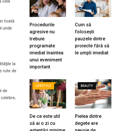
a cele
in toată
Procedurile
Cum să
ul unde
agresive nu
folosești
trebuie
pauzele dintre
programate
proiecte fără să
imediat înaintea
le umpli imediat
unui eveniment
tățile la
important
e rute de
LIFESTYLE
BEAUTY
i de
 celebre,
De ce este util
Pielea dintre
să ai o zi cu
degete are
așteptări minime
nevoie de