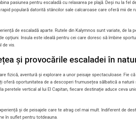
ina pasiunea pentru escaladă cu relaxarea pe plajă. Deși nu la fel d
rapid populară datorită stâncilor sale calcaroase care oferă mii de r
eriență de escaladă aparte. Rutele din Kalymnos sunt variate, de la p
ă de opțiuni. Insula este ideală pentru cei care doresc să îmbine sportu
 de vis.
ea și provocările escaladei în natu
e fizică, aventură și explorare a unor peisaje spectaculoase. Fie că 
i oferă oportunitatea de a descoperi frumusețea sălbatică a naturii ș
a peretele vertical al lui El Capitan, fiecare destinație aduce ceva uni
periență și de peisajele care te atrag cel mai mult. Indiferent de dest
âne în suflet pentru totdeauna.