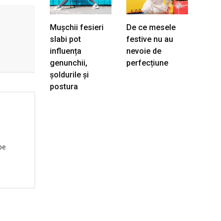
Mușchii fesieri
De ce mesele
slabi pot
festive nu au
influența
nevoie de
genunchii,
perfecțiune
șoldurile și
postura
pe