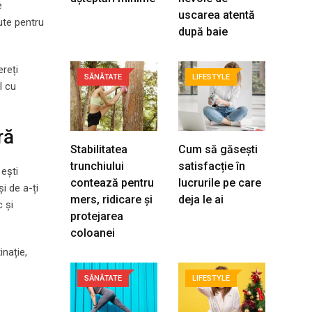
e
uscarea atentă
ute pentru
după baie
ereți
SĂNĂTATE
LIFESTYLE
l cu
ră
Stabilitatea
Cum să găsești
trunchiului
satisfacție în
ești
contează pentru
lucrurile pe care
i de a-ți
mers, ridicare și
deja le ai
c și
protejarea
coloanei
inație,
SĂNĂTATE
LIFESTYLE