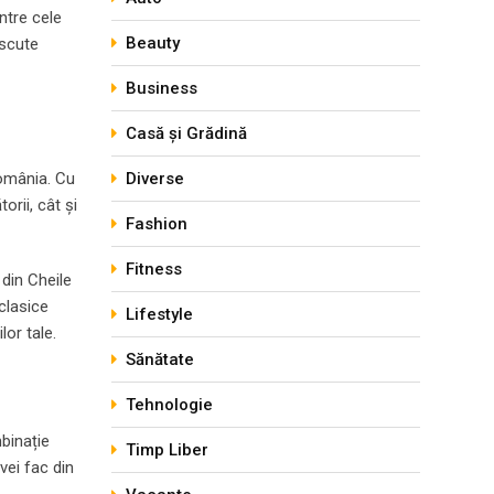
ntre cele
Beauty
oscute
Business
Casă și Grădină
România. Cu
Diverse
orii, cât și
Fashion
Fitness
 din Cheile
clasice
Lifestyle
or tale.
Sănătate
Tehnologie
mbinație
Timp Liber
vei fac din