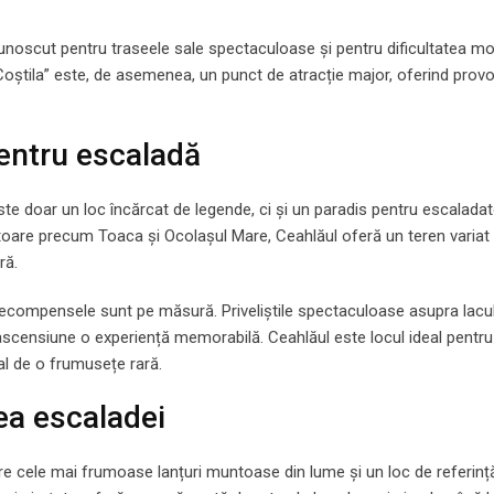
 cunoscut pentru traseele sale spectaculoase și pentru dificultatea m
e Coștila” este, de asemenea, un punct de atracție major, oferind prov
pentru escaladă
e doar un loc încărcat de legende, ci și un paradis pentru escaladato
toare precum Toaca și Ocolașul Mare, Ceahlăul oferă un teren variat
ră.
 recompensele sunt pe măsură. Priveliștile spectaculoase asupra lacul
ascensiune o experiență memorabilă. Ceahlăul este locul ideal pentru
al de o frumusețe rară.
mea escaladei
dintre cele mai frumoase lanțuri muntoase din lume și un loc de referinț