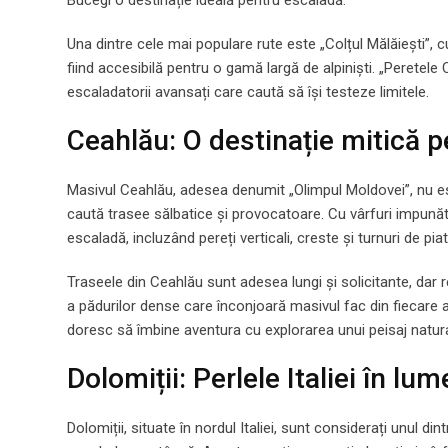
Bucegi o destinație ideală pentru escaladă.
Una dintre cele mai populare rute este „Colțul Mălăiești”,
fiind accesibilă pentru o gamă largă de alpiniști. „Peretel
escaladatorii avansați care caută să își testeze limitele.
Ceahlău: O destinație mitică 
Masivul Ceahlău, adesea denumit „Olimpul Moldovei”, nu est
caută trasee sălbatice și provocatoare. Cu vârfuri impună
escaladă, incluzând pereți verticali, creste și turnuri de piat
Traseele din Ceahlău sunt adesea lungi și solicitante, dar
a pădurilor dense care înconjoară masivul fac din fiecare 
doresc să îmbine aventura cu explorarea unui peisaj natur
Dolomiții: Perlele Italiei în lu
Dolomiții, situate în nordul Italiei, sunt considerați unul 