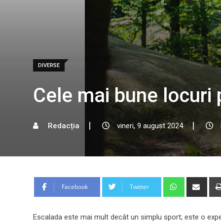
DIVERSE
Cele mai bune locuri 
Redacția
vineri, 9 august 2024
Whatsapp
Shar
Facebook
Twitter
via
Emai
Escalada este mai mult decât un simplu sport; este o experi