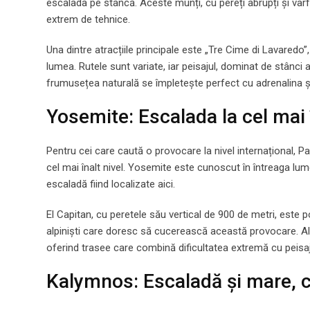
escalada pe stâncă. Aceste munți, cu pereți abrupți și vârf
extrem de tehnice.
Una dintre atracțiile principale este „Tre Cime di Lavaredo
lumea. Rutele sunt variate, iar peisajul, dominat de stânci
frumusețea naturală se împletește perfect cu adrenalina ș
Yosemite: Escalada la cel mai î
Pentru cei care caută o provocare la nivel internațional, Par
cel mai înalt nivel. Yosemite este cunoscut în întreaga lume 
escaladă fiind localizate aici.
El Capitan, cu peretele său vertical de 900 de metri, este
alpiniști care doresc să cucerească această provocare. Alăt
oferind trasee care combină dificultatea extremă cu peisa
Kalymnos: Escaladă și mare, 