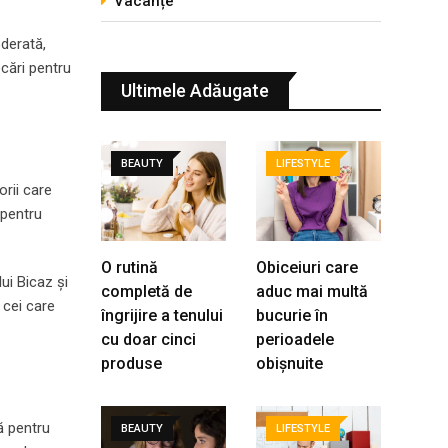
Vacanțe
oderată,
ocări pentru
Ultimele Adăugate
BEAUTY
LIFESTYLE
rii care
 pentru
O rutină
Obiceiuri care
ui Bicaz și
completă de
aduc mai multă
 cei care
îngrijire a tenului
bucurie în
cu doar cinci
perioadele
produse
obișnuite
ă pentru
BEAUTY
LIFESTYLE