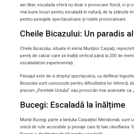
aer liber, escalada oferă nu doar o provocare fizică, ci și
mai bune locuri pentru escaladă în natură, de la stâncile i
pentru peisajele spectaculoase și rutele provocatoare.
Cheile Bicazului: Un paradis al
Cheile Bicazului, situate în inima Munților Carpați, reprez
pereți de calcar care se înalță vertical până la 200 de metri
escaladatorii experimentați.
Peisajul este de-a dreptul spectaculos, cu defileuri înguste
Bicazului sunt cunoscute pentru dificultatea lor tehnică, da
precum „Peretele Ursului” sau provocări mai avansate ca „Pi
Bucegi: Escaladă la înălțime
Munții Bucegi, parte a lanțului Carpaților Meridionali, sunt 
unică de rute accesibile și peisaje care îți taie răsuflarea.