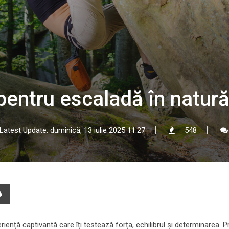
pentru escaladă în natur
Latest Update: duminică, 13 iulie 2025 11:27
548
e
Print
l
ență captivantă care îți testează forța, echilibrul și determinarea. Pr