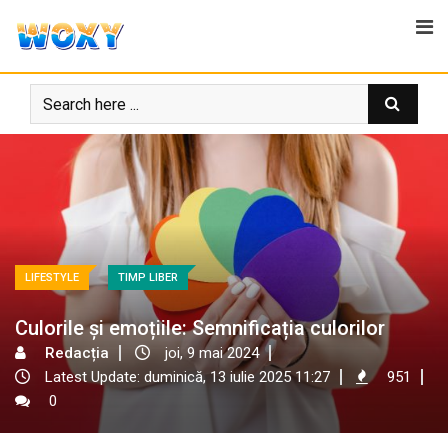
Skip
to
content
LIFESTYLE
TIMP LIBER
Culorile și emoțiile: Semnificația culorilor
Redacția
joi, 9 mai 2024
Latest Update: duminică, 13 iulie 2025 11:27
951
0