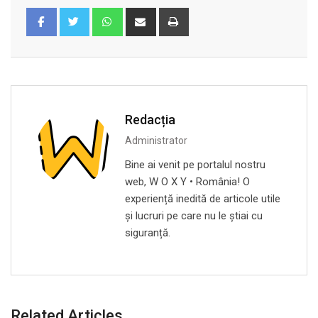
Whatsapp
Share
Print
via
Email
Redacția
Administrator
Bine ai venit pe portalul nostru
web, W O X Y • România! O
experiență inedită de articole utile
și lucruri pe care nu le știai cu
siguranță.
Related Articles