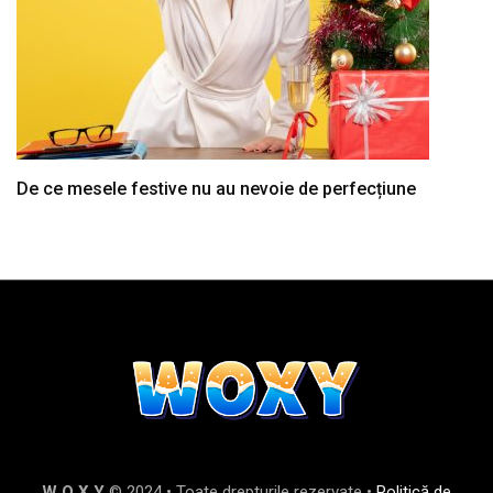
De ce mesele festive nu au nevoie de perfecțiune
W O X Y
© 2024 • Toate drepturile rezervate •
Politică de