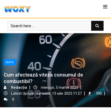
Skip
to
content
AUTO
Cum afectează viteza consumul de
combustibil?
Redacția
miercuri, 5 martie 2025
Latest Update: duminică, 13 iulie 2025 11:27
590
0