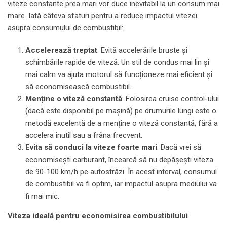
viteze constante prea mari vor duce inevitabil la un consum mai
mare. Iată câteva sfaturi pentru a reduce impactul vitezei
asupra consumului de combustibil:
Accelerează treptat
: Evită accelerările bruste și
schimbările rapide de viteză. Un stil de condus mai lin și
mai calm va ajuta motorul să funcționeze mai eficient și
să economisească combustibil.
Menține o viteză constantă
: Folosirea cruise control-ului
(dacă este disponibil pe mașină) pe drumurile lungi este o
metodă excelentă de a menține o viteză constantă, fără a
accelera inutil sau a frâna frecvent.
Evita să conduci la viteze foarte mari
: Dacă vrei să
economisești carburant, încearcă să nu depășești viteza
de 90-100 km/h pe autostrăzi. În acest interval, consumul
de combustibil va fi optim, iar impactul asupra mediului va
fi mai mic.
Viteza ideală pentru economisirea combustibilului