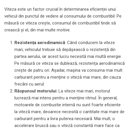
Viteza este un factor crucial în determinarea eficienței unui
vehicul din punctul de vedere al consumului de combustibil. Pe
măsură ce viteza crește, consumul de combustibil tinde să
crească și el, din mai multe motive.
Rezistența aerodinamică
: Când conducem la viteze
mari, vehiculul trebuie să depășească o rezistență din
partea aerului, iar acest lucru necesită mai multă energie.
Pe măsură ce viteza se dublează, rezistența aerodinamică
crește de patru ori. Așadar, mașina va consuma mai mult
carburant pentru a menține o viteză mai mare, din cauza
frecării cu aerul.
Răspunsul motorului
: La viteze mai mari, motorul
lucrează mai intens pentru a menține ritmul. În general,
motoarele de combustie internă nu sunt foarte eficiente
la viteză mare, deoarece necesită o cantitate mai mare de
carburant pentru a livra puterea necesară. Mai mult, o
accelerare bruscă sau o viteză constantă mare face ca