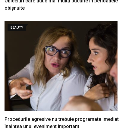
Obiceiuri care aduc mai multă bucurie în perioadele
obișnuite
BEAUTY
Procedurile agresive nu trebuie programate imediat
înaintea unui eveniment important