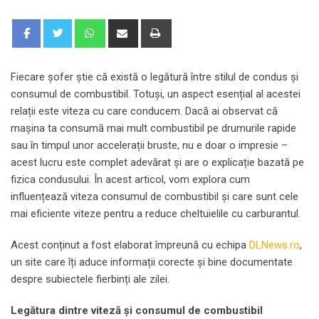
Whatsapp
Share
Print
via
Email
Fiecare șofer știe că există o legătură între stilul de condus și
consumul de combustibil. Totuși, un aspect esențial al acestei
relații este viteza cu care conducem. Dacă ai observat că
mașina ta consumă mai mult combustibil pe drumurile rapide
sau în timpul unor accelerații bruste, nu e doar o impresie –
acest lucru este complet adevărat și are o explicație bazată pe
fizica condusului. În acest articol, vom explora cum
influențează viteza consumul de combustibil și care sunt cele
mai eficiente viteze pentru a reduce cheltuielile cu carburantul.
Acest conținut a fost elaborat împreună cu echipa
DLNews.ro
,
un site care îți aduce informații corecte și bine documentate
despre subiectele fierbinți ale zilei.
Legătura dintre viteză și consumul de combustibil