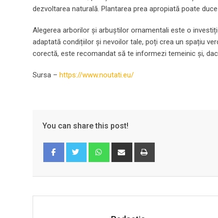
dezvoltarea naturală. Plantarea prea apropiată poate duce
Alegerea arborilor și arbuștilor ornamentali este o investiți
adaptată condițiilor și nevoilor tale, poți crea un spațiu ver
corectă, este recomandat să te informezi temeinic și, dacă 
Sursa –
https://www.noutati.eu/
You can share this post!
Whatsapp
Share
Print
via
Email
Facebook
Twitter