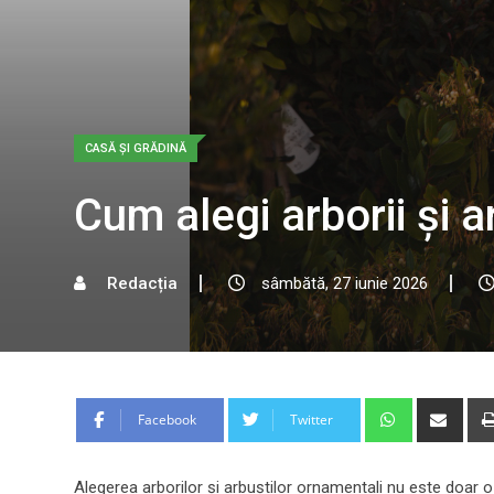
CASĂ ȘI GRĂDINĂ
Cum alegi arborii și a
Redacția
sâmbătă, 27 iunie 2026
Whatsapp
Shar
Facebook
Twitter
via
Emai
Alegerea arborilor și arbuștilor ornamentali nu este doar o