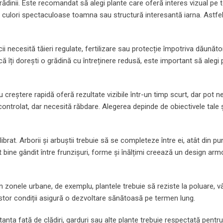
ădinii. Este recomandat să alegi plante care oferă interes vizual pe 
ra, culori spectaculoase toamna sau structură interesantă iarna. Astfel
necesită tăieri regulate, fertilizare sau protecție împotriva dăunători
ă îți dorești o grădină cu întreținere redusă, este important să alegi 
 creștere rapidă oferă rezultate vizibile într-un timp scurt, dar pot n
controlat, dar necesită răbdare. Alegerea depinde de obiectivele tale 
rat. Arborii și arbuștii trebuie să se completeze între ei, atât din pu
ast bine gândit între frunzișuri, forme și înălțimi creează un design arm
 În zonele urbane, de exemplu, plantele trebuie să reziste la poluare, 
stor condiții asigură o dezvoltare sănătoasă pe termen lung.
tanța față de clădiri, garduri sau alte plante trebuie respectată pentr