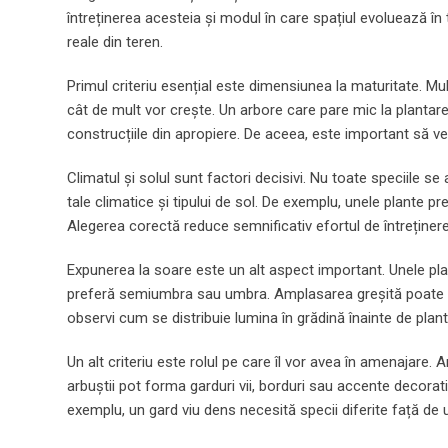
întreținerea acesteia și modul în care spațiul evoluează în 
reale din teren.
Primul criteriu esențial este dimensiunea la maturitate. Mulț
cât de mult vor crește. Un arbore care pare mic la plantare
construcțiile din apropiere. De aceea, este important să veri
Climatul și solul sunt factori decisivi. Nu toate speciile se 
tale climatice și tipului de sol. De exemplu, unele plante pr
Alegerea corectă reduce semnificativ efortul de întreținere 
Expunerea la soare este un alt aspect important. Unele pla
preferă semiumbra sau umbra. Amplasarea greșită poate duc
observi cum se distribuie lumina în grădină înainte de plant
Un alt criteriu este rolul pe care îl vor avea în amenajare. 
arbuștii pot forma garduri vii, borduri sau accente decorat
exemplu, un gard viu dens necesită specii diferite față de 