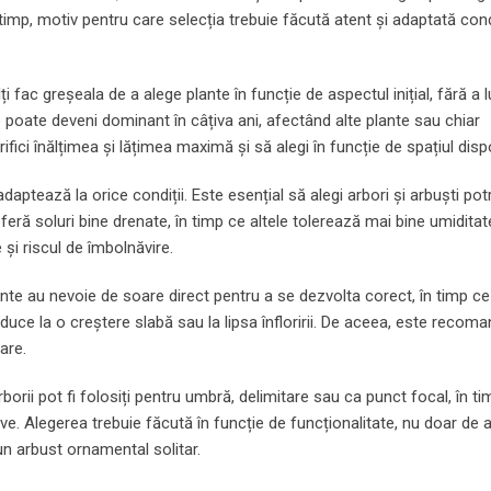
timp, motiv pentru care selecția trebuie făcută atent și adaptată condi
i fac greșeala de a alege plante în funcție de aspectul inițial, fără a l
 poate deveni dominant în câțiva ani, afectând alte plante sau chiar
fici înălțimea și lățimea maximă și să alegi în funcție de spațiul dispo
adaptează la orice condiții. Este esențial să alegi arbori și arbuști potr
eferă soluri bine drenate, în timp ce altele tolerează mai bine umiditat
și riscul de îmbolnăvire.
nte au nevoie de soare direct pentru a se dezvolta corect, în timp ce 
e la o creștere slabă sau la lipsa înfloririi. De aceea, este recoma
are.
Arborii pot fi folosiți pentru umbră, delimitare sau ca punct focal, în t
ive. Alegerea trebuie făcută în funcție de funcționalitate, nu doar de 
un arbust ornamental solitar.