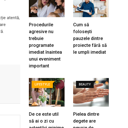
cție atentă,
care
Procedurile
Cum să
ră.
agresive nu
folosești
trebuie
pauzele dintre
programate
proiecte fără să
imediat înaintea
le umpli imediat
unui eveniment
important
LIFESTYLE
BEAUTY
De ce este util
Pielea dintre
să ai o zi cu
degete are
așteptări minime
nevoie de