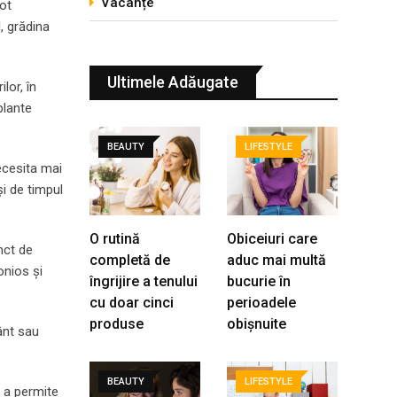
Vacanțe
tot
, grădina
Ultimele Adăugate
lor, în
plante
BEAUTY
LIFESTYLE
ecesita mai
și de timpul
O rutină
Obiceiuri care
nct de
completă de
aduc mai multă
onios și
îngrijire a tenului
bucurie în
cu doar cinci
perioadele
produse
obișnuite
vânt sau
BEAUTY
LIFESTYLE
u a permite