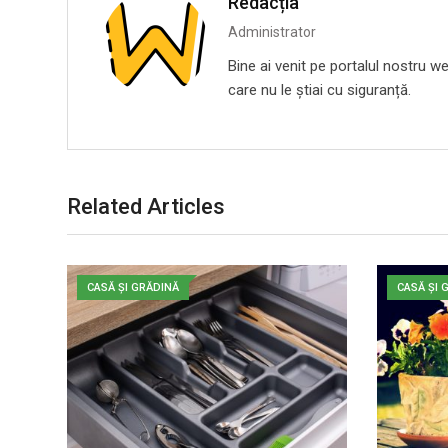
Redacția
Administrator
Bine ai venit pe portalul nostru we
care nu le știai cu siguranță.
Related Articles
CASĂ ȘI GRĂDINĂ
CASĂ ȘI 