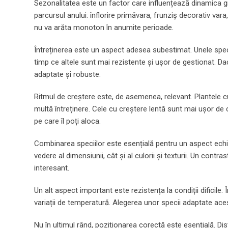
Sezonalitatea este un factor care influențează dinamica gr
parcursul anului: înflorire primăvara, frunziș decorativ va
nu va arăta monoton în anumite perioade.
Întreținerea este un aspect adesea subestimat. Unele specii 
timp ce altele sunt mai rezistente și ușor de gestionat. Dac
adaptate și robuste.
Ritmul de creștere este, de asemenea, relevant. Plantele cu
multă întreținere. Cele cu creștere lentă sunt mai ușor de 
pe care îl poți aloca.
Combinarea speciilor este esențială pentru un aspect echilib
vedere al dimensiunii, cât și al culorii și texturii. Un contr
interesant.
Un alt aspect important este rezistența la condiții dificile.
variații de temperatură. Alegerea unor specii adaptate ace
Nu în ultimul rând, poziționarea corectă este esențială. Dis