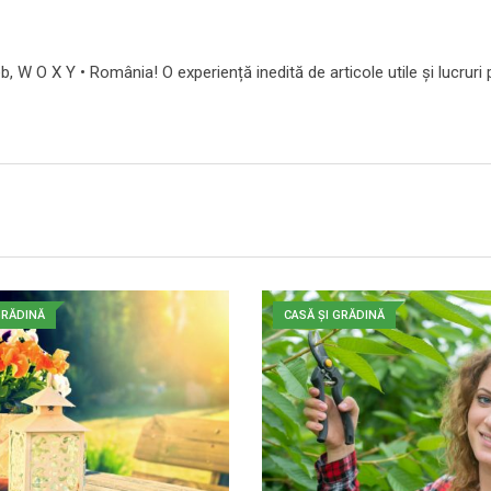
b, W O X Y • România! O experiență inedită de articole utile și lucruri 
GRĂDINĂ
CASĂ ȘI GRĂDINĂ