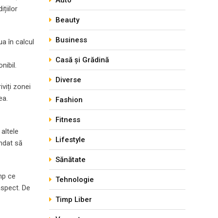
Auto
țiilor
Beauty
Business
ua în calcul
Casă și Grădină
nibil.
Diverse
iviți zonei
ea.
Fashion
Fitness
altele
Lifestyle
ndat să
Sănătate
imp ce
Tehnologie
aspect. De
Timp Liber