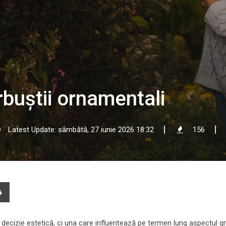
rbuștii ornamentali
Latest Update: sâmbătă, 27 iunie 2026 18:32
156
e
Print
l
 decizie estetică, ci una care influențează pe termen lung aspectul gră