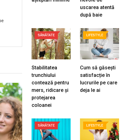
uscarea atentă
după baie
pe
SĂNĂTATE
LIFESTYLE
Stabilitatea
Cum să găsești
trunchiului
satisfacție în
contează pentru
lucrurile pe care
mers, ridicare și
deja le ai
protejarea
coloanei
SĂNĂTATE
LIFESTYLE