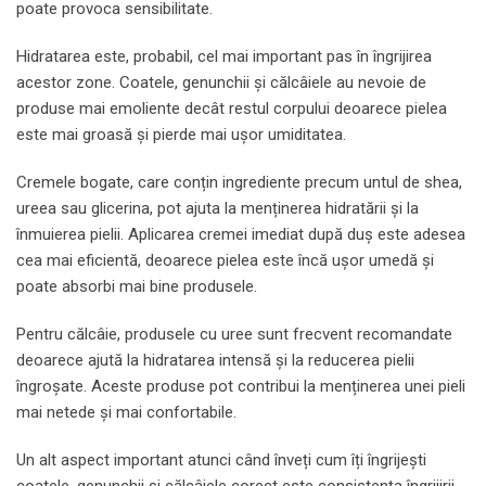
poate provoca sensibilitate.
Hidratarea este, probabil, cel mai important pas în îngrijirea
acestor zone. Coatele, genunchii și călcâiele au nevoie de
produse mai emoliente decât restul corpului deoarece pielea
este mai groasă și pierde mai ușor umiditatea.
Cremele bogate, care conțin ingrediente precum untul de shea,
ureea sau glicerina, pot ajuta la menținerea hidratării și la
înmuierea pielii. Aplicarea cremei imediat după duș este adesea
cea mai eficientă, deoarece pielea este încă ușor umedă și
poate absorbi mai bine produsele.
Pentru călcâie, produsele cu uree sunt frecvent recomandate
deoarece ajută la hidratarea intensă și la reducerea pielii
îngroșate. Aceste produse pot contribui la menținerea unei pieli
mai netede și mai confortabile.
Un alt aspect important atunci când înveți cum îți îngrijești
coatele, genunchii și călcâiele corect este consistența îngrijirii.