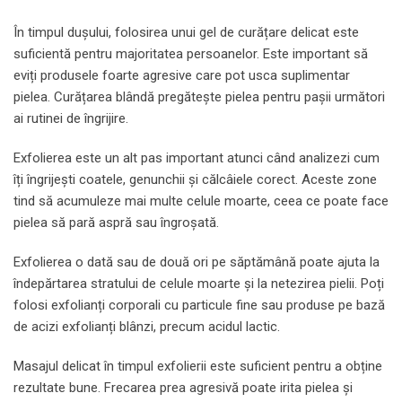
În timpul dușului, folosirea unui gel de curățare delicat este
suficientă pentru majoritatea persoanelor. Este important să
eviți produsele foarte agresive care pot usca suplimentar
pielea. Curățarea blândă pregătește pielea pentru pașii următori
ai rutinei de îngrijire.
Exfolierea este un alt pas important atunci când analizezi cum
îți îngrijești coatele, genunchii și călcâiele corect. Aceste zone
tind să acumuleze mai multe celule moarte, ceea ce poate face
pielea să pară aspră sau îngroșată.
Exfolierea o dată sau de două ori pe săptămână poate ajuta la
îndepărtarea stratului de celule moarte și la netezirea pielii. Poți
folosi exfolianți corporali cu particule fine sau produse pe bază
de acizi exfolianți blânzi, precum acidul lactic.
Masajul delicat în timpul exfolierii este suficient pentru a obține
rezultate bune. Frecarea prea agresivă poate irita pielea și