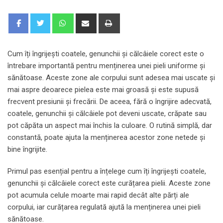
Whatsapp
Share
Print
via
Email
Cum îți îngrijești coatele, genunchii și călcâiele corect este o
întrebare importantă pentru menținerea unei pieli uniforme și
sănătoase. Aceste zone ale corpului sunt adesea mai uscate și
mai aspre deoarece pielea este mai groasă și este supusă
frecvent presiunii și frecării. De aceea, fără o îngrijire adecvată,
coatele, genunchii și călcâiele pot deveni uscate, crăpate sau
pot căpăta un aspect mai închis la culoare. O rutină simplă, dar
constantă, poate ajuta la menținerea acestor zone netede și
bine îngrijite.
Primul pas esențial pentru a înțelege cum îți îngrijești coatele,
genunchii și călcâiele corect este curățarea pielii. Aceste zone
pot acumula celule moarte mai rapid decât alte părți ale
corpului, iar curățarea regulată ajută la menținerea unei pieli
sănătoase.