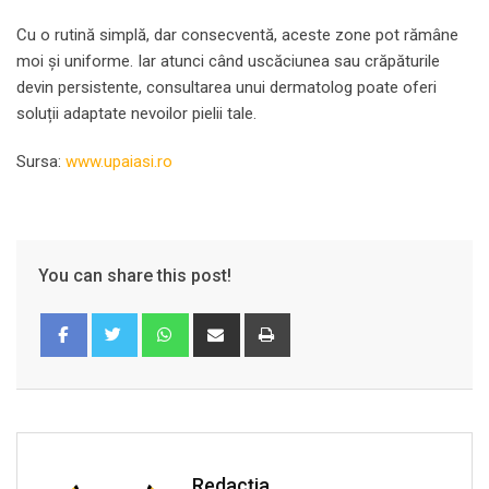
Cu o rutină simplă, dar consecventă, aceste zone pot rămâne
moi și uniforme. Iar atunci când uscăciunea sau crăpăturile
devin persistente, consultarea unui dermatolog poate oferi
soluții adaptate nevoilor pielii tale.
Sursa:
www.upaiasi.ro
You can share this post!
Whatsapp
Share
Print
via
Email
Redacția