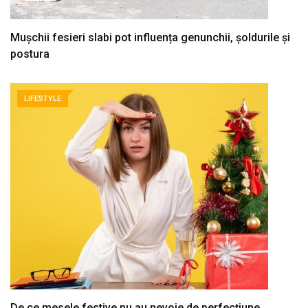
Mușchii fesieri slabi pot influența genunchii, șoldurile și
postura
LIFESTYLE
De ce mesele festive nu au nevoie de perfecțiune