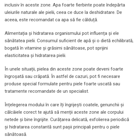
inclusiv în aceste zone. Apa foarte fierbinte poate îndepărta
uleiurile naturale ale pielii, ceea ce duce la deshidratare. De
aceea, este recomandat ca apa să fie călduță.
Alimentația și hidratarea organismului pot influența și ele
sănătatea pielii. Consumul suficient de apă și o dietă echilibrată,
bogată în vitamine și grăsimi sănătoase, pot sprijini
elasticitatea și hidratarea pielii.
În unele situații, pielea din aceste zone poate deveni foarte
îngroșată sau crăpată. În astfel de cazuri, pot fi necesare
produse special formulate pentru piele foarte uscată sau
tratamente recomandate de un specialist.
Înțelegerea modului în care îți îngrijești coatele, genunchii și
călcâiele corect te ajută să menții aceste zone ale corpului
netede și bine îngrijite. Curățarea delicată, exfolierea periodică
și hidratarea constantă sunt pașii principali pentru o piele
sănătoasă.