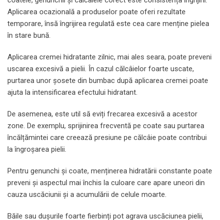
Aplicarea ocazională a produselor poate oferi rezultate
temporare, însă îngrijirea regulată este cea care menține pielea
în stare bună.
Aplicarea cremei hidratante zilnic, mai ales seara, poate preveni
uscarea excesivă a pielii. În cazul călcâielor foarte uscate,
purtarea unor șosete din bumbac după aplicarea cremei poate
ajuta la intensificarea efectului hidratant.
De asemenea, este util să eviți frecarea excesivă a acestor
zone. De exemplu, sprijinirea frecventă pe coate sau purtarea
încălțămintei care creează presiune pe călcâie poate contribui
la îngroșarea pielii.
Pentru genunchi și coate, menținerea hidratării constante poate
preveni și aspectul mai închis la culoare care apare uneori din
cauza uscăciunii și a acumulării de celule moarte.
Băile sau dușurile foarte fierbinți pot agrava uscăciunea pielii,