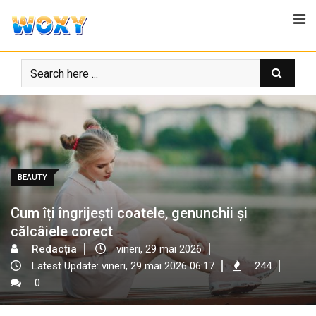
Skip
to
content
BEAUTY
Cum îți îngrijești coatele, genunchii și
călcâiele corect
Redacția
vineri, 29 mai 2026
Latest Update: vineri, 29 mai 2026 06:17
244
0