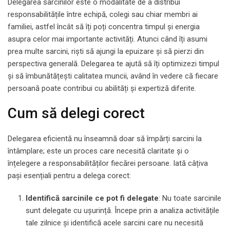
Delegarea sarcinilor este o modalitate de a distribui
responsabilitățile între echipă, colegi sau chiar membri ai
familiei, astfel încât să îți poți concentra timpul și energia
asupra celor mai importante activități. Atunci când îți asumi
prea multe sarcini, riști să ajungi la epuizare și să pierzi din
perspectiva generală. Delegarea te ajută să îți optimizezi timpul
și să îmbunătățești calitatea muncii, având în vedere că fiecare
persoană poate contribui cu abilități și expertiză diferite.
Cum să delegi corect
Delegarea eficientă nu înseamnă doar să împărți sarcini la
întâmplare; este un proces care necesită claritate și o
înțelegere a responsabilităților fiecărei persoane. Iată câțiva
pași esențiali pentru a delega corect:
Identifică sarcinile ce pot fi delegate
: Nu toate sarcinile
sunt delegate cu ușurință. Începe prin a analiza activitățile
tale zilnice și identifică acele sarcini care nu necesită