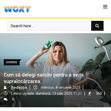
Skip
to
content
DIVERSE
Cum să delegi sarcini pentru a evita
supraîncărcarea
Redacția
miercuri, 8 ianuarie 2025
Latest Update: duminică, 13 iulie 2025 11:27
360
0