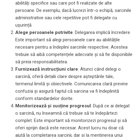
abilități specifice sau care pot fi realizate de alte
persoane. De exemplu, dacă lucrezi într-o echipă, sarcinile
administrative sau cele repetitive pot fi delegate cu
ușurință.
Alege persoanele potrivite
: Delegarea implică încredere.
Este important să alegi persoanele care au abilitățile
necesare pentru a îndeplini sarcinile respective. Acestea
trebuie să aibă competențele adecvate și să fie disponibile
să preia responsabilitatea.
Furnizează instrucțiuni clare
: Atunci când delegi o
sarcină, oferă detalii clare despre așteptările tale,
termenul limită și obiectivele. Comunicarea clară previne
confuzia și asigură faptul că sarcina va fi îndeplinită
conform standardelor dorite.
Monitorizează și susține progresul
: După ce ai delegat
o sarcină, nu înseamnă că trebuie să te îndepărtezi
complet. Este important să monitorizezi progresul și să
oferi sprijin dacă este necesar. Acest lucru nu doar că
ajută la completarea sarcinii, dar și la menținerea unui