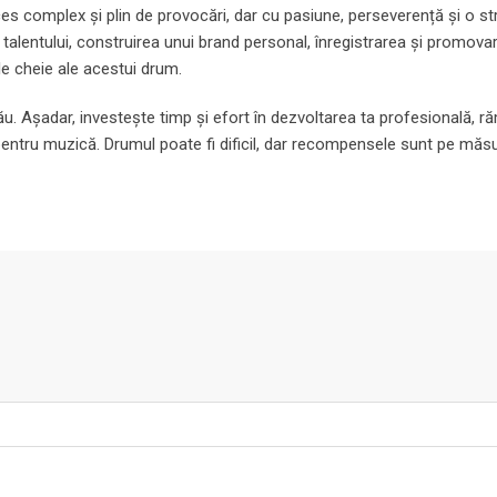
es complex și plin de provocări, dar cu pasiune, perseverență și o st
a talentului, construirea unui brand personal, înregistrarea și promova
le cheie ale acestui drum.
ău. Așadar, investește timp și efort în dezvoltarea ta profesională, r
 pentru muzică. Drumul poate fi dificil, dar recompensele sunt pe măs