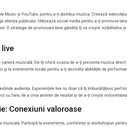
le Music și YouTube, pentru a-ți distribui muzica. Creează videoclipu
e atenția publicului. Utilizează social media pentru a-ți promova lansă
nii. O strategie de promovare bine gândită îți va crește vizibilitatea ș
live
 carieră muzicală. Ele îți oferă ocazia de a-ți prezenta muzica direct 
ici și la evenimente locale pentru a-ți dezvolta abilitățile de performan
ți extinde audiența. Experiențele live nu doar că îți îmbunătățesc perfo
ct cu fanii, de a crea amintiri de neuitat și de a-ți crește notorietatea
rie: Conexiuni valoroase
ia muzicală. Participă la evenimente, conferințe și workshopuri pentru