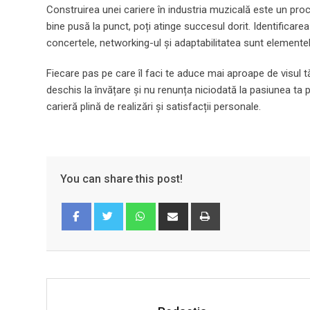
Construirea unei cariere în industria muzicală este un proc
bine pusă la punct, poți atinge succesul dorit. Identificare
concertele, networking-ul și adaptabilitatea sunt elemente
Fiecare pas pe care îl faci te aduce mai aproape de visul t
deschis la învățare și nu renunța niciodată la pasiunea ta
carieră plină de realizări și satisfacții personale.
You can share this post!
Whatsapp
Share
Print
via
Email
Facebook
Twitter