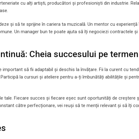
eneriate cu alți artiști, producători și profesioniști din industrie. Rela
oase.
ze și să te sprijine în cariera ta muzicală. Un mentor cu experiență 
 comune. Un manager bun te poate ajuta să îți negociezi contractele și s
ontinuă: Cheia succesului pe termen
mportant să fii adaptabil și deschis la învățare. Fii la curent cu tendi
articipă la cursuri și ateliere pentru a-ți îmbunătăți abilitățile și pent
 tale. Fiecare succes și fiecare eșec sunt oportunități de creștere ș
tant către perfecționare, vei reuși să te menții relevant și să îți co
es