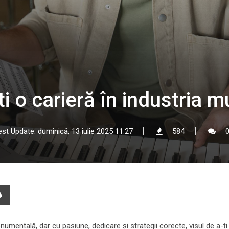
i o carieră în industria m
est Update: duminică, 13 iulie 2025 11:27
584
e
Print
l
mentală, dar cu pasiune, dedicare și strategii corecte, visul de a-ți