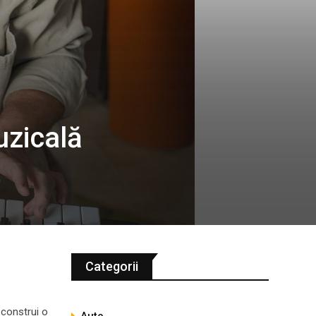
uzicală
0
Categorii
 construi o