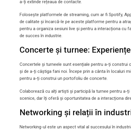
a-ți extinde rețeaua de contacte.
Folosește platformele de streaming, cum ar fi Spotify, App
de calitate și încarcă-le pe aceste platforme pentru a atrag
pentru a organiza sesiuni live și pentru a interacționa cu fa
de succes în industrie.
Concerte și turnee: Experiențe 
Concertele și turneele sunt esențiale pentru a-ți construi o
și de a-ți câștiga fani noi. Începe prin a cânta în localuri m
pentru a-ți construi un portofoliu de concerte.
Colaborează cu alți artiști și participă la turnee pentru a-
scenice, dar îți oferă și oportunitatea de a interacționa dire
Networking și relații în indust
Networking-ul este un aspect vital al succesului în industr