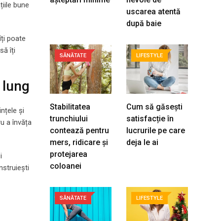
țiile bune
uscarea atentă
după baie
îți poate
ă îți
SĂNĂTATE
LIFESTYLE
 lung
Stabilitatea
Cum să găsești
nțele și
trunchiului
satisfacție în
ru a învăța
contează pentru
lucrurile pe care
mers, ridicare și
deja le ai
protejarea
i
coloanei
nstruiești
SĂNĂTATE
LIFESTYLE