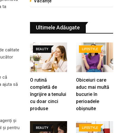
Vacanțe
a ta
Ultimele Adăugate
de calitate
BEAUTY
LIFESTYLE
ducător
e că
O rutină
Obiceiuri care
a ajuta să
completă de
aduc mai multă
îngrijire a tenului
bucurie în
cu doar cinci
perioadele
produse
obișnuite
agenți și
l și pentru
BEAUTY
LIFESTYLE