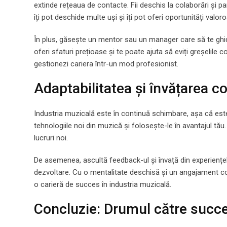
extinde rețeaua de contacte. Fii deschis la colaborări și part
îți pot deschide multe uși și îți pot oferi oportunități valor
În plus, găsește un mentor sau un manager care să te ghide
oferi sfaturi prețioase și te poate ajuta să eviți greșelile
gestionezi cariera într-un mod profesionist.
Adaptabilitatea și învățarea c
Industria muzicală este în continuă schimbare, așa că este i
tehnologiile noi din muzică și folosește-le în avantajul tău. P
lucruri noi.
De asemenea, ascultă feedback-ul și învață din experiențele
dezvoltare. Cu o mentalitate deschisă și un angajament cons
o carieră de succes în industria muzicală.
Concluzie: Drumul către succ