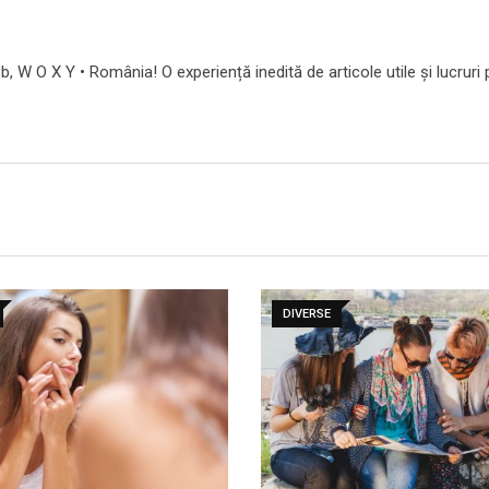
b, W O X Y • România! O experiență inedită de articole utile și lucruri 
DIVERSE