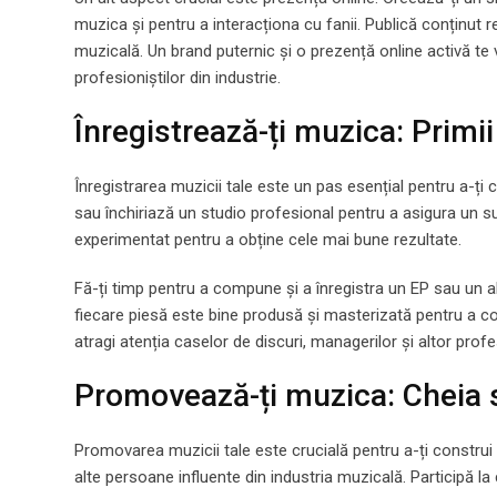
muzica și pentru a interacționa cu fanii. Publică conținut reg
muzicală. Un brand puternic și o prezență online activă te vo
profesioniștilor din industrie.
Înregistrează-ți muzica: Primii
Înregistrarea muzicii tale este un pas esențial pentru a-ți 
sau închiriază un studio profesional pentru a asigura un s
experimentat pentru a obține cele mai bune rezultate.
Fă-ți timp pentru a compune și a înregistra un EP sau un a
fiecare piesă este bine produsă și masterizată pentru a con
atragi atenția caselor de discuri, managerilor și altor prof
Promovează-ți muzica: Cheia 
Promovarea muzicii tale este crucială pentru a-ți construi 
alte persoane influente din industria muzicală. Participă la