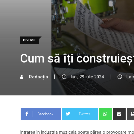
DIVERSE
Cum să îți construieșt
Redacția
luni, 29 iulie 2024
Lat
Whatsapp
Shar
Facebook
Twitter
via
Emai
Intrarea în industria muzicală poate părea o provocare monu