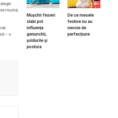
rategie
rea muzicii,
Mușchii fesieri
De ce mesele
slabi pot
festive nu au
influența
nevoie de
ămâi
genunchii,
perfecțiune
ură – o
șoldurile și
postura