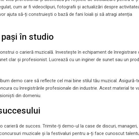
ulat, cum ar fi videoclipuri, fotografii și actualizări despre activitate
r ajuta să-ți construiești o bază de fani loiali și să atragi atenția
 pași în studio
construi o carieră muzicală. Investește în echipament de înregistrare 
unet clar și profesionist. Lucrează cu un inginer de sunet sau un pro
lbum demo care să reflecte cel mai bine stilul tău muzical. Asigură-t
cura cu înregistrările profesionale din industrie. Acest material te v
esioniști din domeniu.
succesului
o carieră de succes. Trimite-ți demo-ul la case de discuri, manageri, 
 concursuri muzicale și la festivaluri pentru a-ți face cunoscut talentu