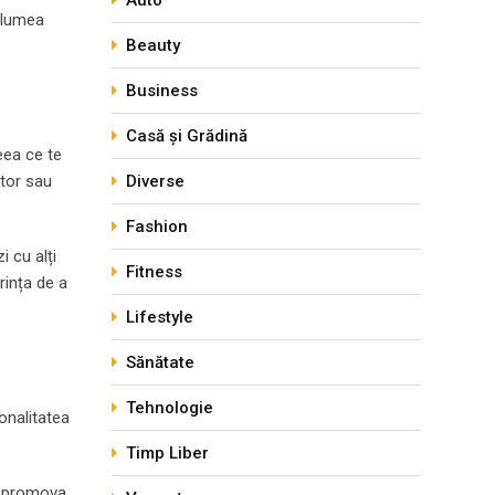
Auto
n lumea
Beauty
Business
Casă și Grădină
eea ce te
itor sau
Diverse
Fashion
i cu alți
Fitness
rința de a
Lifestyle
Sănătate
Tehnologie
sonalitatea
Timp Liber
ți promova