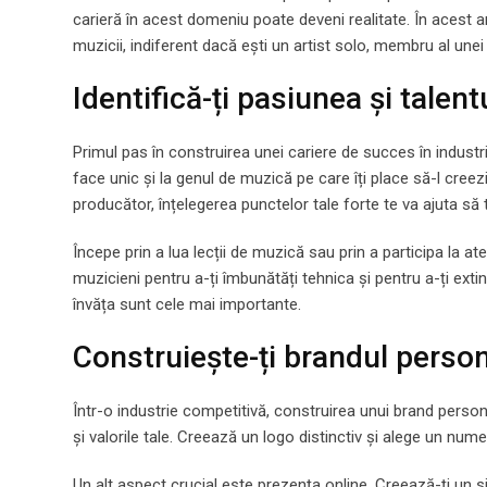
carieră în acest domeniu poate deveni realitate. În acest ar
muzicii, indiferent dacă ești un artist solo, membru al unei
Identifică-ți pasiunea și talen
Primul pas în construirea unei cariere de succes în industri
face unic și la genul de muzică pe care îți place să-l creez
producător, înțelegerea punctelor tale forte te va ajuta să t
Începe prin a lua lecții de muzică sau prin a participa la ate
muzicieni pentru a-ți îmbunătăți tehnica și pentru a-ți exti
învăța sunt cele mai importante.
Construiește-ți brandul person
Într-o industrie competitivă, construirea unui brand persona
și valorile tale. Creează un logo distinctiv și alege un nu
Un alt aspect crucial este prezența online. Creează-ți un s