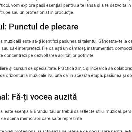
ticol, vom explora pașii esențiali pentru a te lansa și a te dezvolta î
 trupe sau un profesionist în producție.
tul: Punctul de plecare
a muzicală este să-ți identifici pasiunea și talentul. Gândește-te la c
i sau să-l interpretezi. Fie că ești un cântăreț, instrumentist, compoz
e concentrezi pe dezvoltarea abilităților potrivite.
liere și cursuri de specialitate. Practică zilnic și încearcă să colaborez
nde orizonturile muzicale. Nu uita că, în această etapă, pasiunea și do
al: Fă-ți vocea auzită
l este esențială. Brandul tău ar trebui să reflecte stilul muzical, per
me de scenă memorabil care să te reprezinte.
ite web profesional și activează pe rețelele de socializare pentru a-