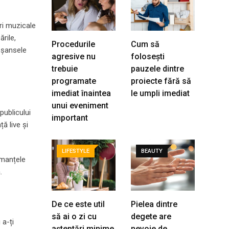
ri muzicale
rile,
Procedurile
Cum să
i șansele
agresive nu
folosești
trebuie
pauzele dintre
programate
proiecte fără să
imediat înaintea
le umpli imediat
unui eveniment
publicului
important
ță live și
LIFESTYLE
BEAUTY
rmanțele
.
De ce este util
Pielea dintre
să ai o zi cu
degete are
 a-ți
așteptări minime
nevoie de