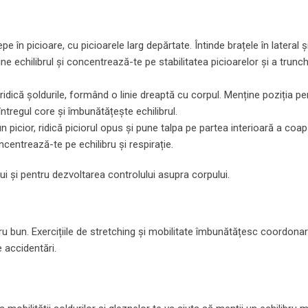
pe în picioare, cu picioarele larg depărtate. Întinde brațele în lateral ș
 echilibrul și concentrează-te pe stabilitatea picioarelor și a trunchi
i ridică șoldurile, formând o linie dreaptă cu corpul. Menține poziția p
ntregul core și îmbunătățește echilibrul.
n picior, ridică piciorul opus și pune talpa pe partea interioară a coa
centrează-te pe echilibru și respirație.
ui și pentru dezvoltarea controlului asupra corpului.
bru bun. Exercițiile de stretching și mobilitate îmbunătățesc coordonare
e accidentări.