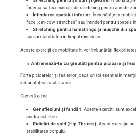
Stretching pentru șolduri și glezne:
Îmbunătățirea 
Încercă să faci exerciții de stretching pentru aceste zon
Întinderea spatelui inferior:
Îmbunătățirea mobilități
face „cat-cow stretches” sau întinderi pentru spatele inf
Stretching pentru hamstrings și mușchii din spa
sprijini stabilitatea în timpul mișcărilor.
Aceste exerciții de mobilitate îți vor îmbunătăți flexibilitate
Antrenează-te cu greutăți pentru picioare și fesi
Forța picioarelor și fesierilor joacă un rol esențial în mențin
îmbunătățești stabilitatea.
Cum să o faci:
Genuflexiuni și fandări:
Aceste exerciții sunt excel
pentru echilibru.
Ridicări de șold (Hip Thrusts):
Acest exercițiu se c
stabilitatea corpului.