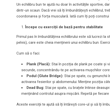
Un echilibru bun te ajută nu doar în activitățile sportive, dar
dintr-un scaun. Dacă vrei să îți îmbunătățești echilibrul, tr
coordonarea și forța musculară. Iată cum îți poți construi 
Începe cu exerciții de bază pentru stabilitate
Primul pas în îmbunătățirea echilibrului este să lucrezi la 
pelvis), care este cheia menținerii unui echilibru bun. Exerc
Cum să o faci:
Plank (Placă):
Stai în poziția de plank pe coate și vâ
secunde, concentrându-te pe activarea mușchilor core-u
Podul (Glute Bridge):
Stai pe spate, cu genunchii în
activarea fesierilor și abdomenului. Menține poziția cât
Dead Bug:
Stai pe spate, cu brațele întinse deasupra 
menținând controlul asupra mișcării. Repetă pe fiecare p
Aceste exerciții te ajută să îți întărești core-ul și să îți îm