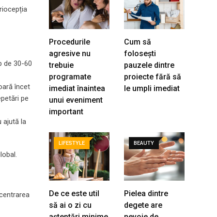
riocepția
Procedurile
Cum să
agresive nu
folosești
p de 30-60
trebuie
pauzele dintre
programate
proiecte fără să
oară încet
imediat înaintea
le umpli imediat
epetări pe
unui eveniment
important
 ajută la
LIFESTYLE
BEAUTY
lobal.
De ce este util
Pielea dintre
ncentrarea
să ai o zi cu
degete are
așteptări minime
nevoie de