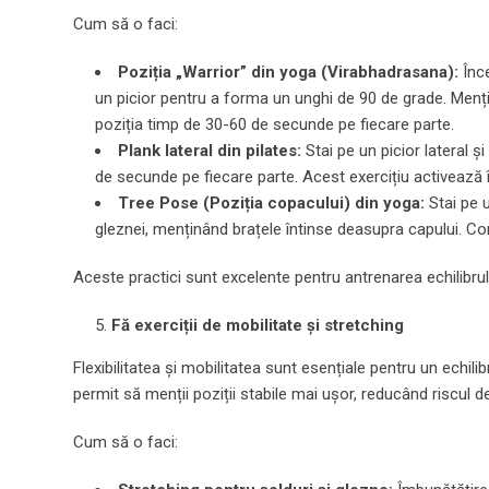
Cum să o faci:
Poziția „Warrior” din yoga (Virabhadrasana):
Înce
un picior pentru a forma un unghi de 90 de grade. Menține
poziția timp de 30-60 de secunde pe fiecare parte.
Plank lateral din pilates:
Stai pe un picior lateral ș
de secunde pe fiecare parte. Acest exercițiu activează î
Tree Pose (Poziția copacului) din yoga:
Stai pe u
gleznei, menținând brațele întinse deasupra capului. Con
Aceste practici sunt excelente pentru antrenarea echilibrul
Fă exerciții de mobilitate și stretching
Flexibilitatea și mobilitatea sunt esențiale pentru un echili
permit să menții poziții stabile mai ușor, reducând riscul d
Cum să o faci: