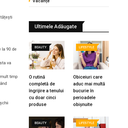
Vacanțe
tățești
Ultimele Adăugate
BEAUTY
LIFESTYLE
 la 90 de
asta va
 mult timp
O rutină
Obiceiuri care
nând
completă de
aduc mai multă
îngrijire a tenului
bucurie în
cu doar cinci
perioadele
șchii
produse
obișnuite
BEAUTY
LIFESTYLE