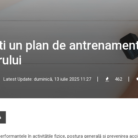
ti un plan de antrenamen
rului
Latest Update: duminică, 13 iulie 2025 11:27
462
e
Print
l
rformanțele în activitățile fizice, postura generală și prevenirea acci