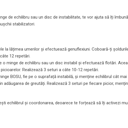
nge de echilibru sau un disc de instabilitate, te vor ajuta să îți îmbună
ușchii stabilizatori.
e la lățimea umerilor și efectuează genuflexiuni. Coboară-ți șoldurile
 câte 12 repetări.
e o minge de echilibru sau un disc instabil și efectuează flotări. Ace
 picioarelor. Realizează 3 seturi a câte 10-12 repetări.
 minge BOSU, fie pe o suprafață instabilă, și menține echilibrul cât mai
rin adăugarea de greutăți. Realizează 3 seturi pe fiecare picior, menți
țești echilibrul și coordonarea, deoarece te forțează să îți activezi mu