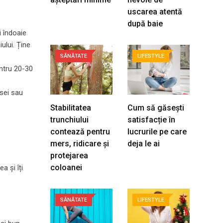
uscarea atentă
după baie
i îndoaie
ului. Ține
SĂNĂTATE
LIFESTYLE
entru 20-30
psei sau
Stabilitatea
Cum să găsești
trunchiului
satisfacție în
contează pentru
lucrurile pe care
mers, ridicare și
deja le ai
protejarea
coloanei
a și îți
SĂNĂTATE
LIFESTYLE