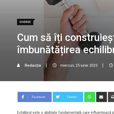
DIVERSE
Cum să îți construieș
îmbunătățirea echilib
Redacția
miercuri, 25 iunie 2025
Whatsapp
Shar
Facebook
Twitter
via
Emai
Echilibrul este o abilitate fundamentală care influențează pe