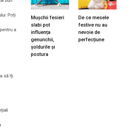
ai bun.
lui. Poți
Mușchii fesieri
De ce mesele
slabi pot
festive nu au
 pentru a
influența
nevoie de
genunchii,
perfecțiune
șoldurile și
postura
a să îți
țiali
a