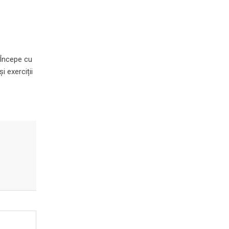
. Începe cu
i exerciții