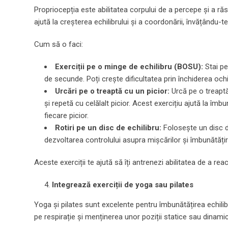
Propriocepția este abilitatea corpului de a percepe și a răs
ajută la creșterea echilibrului și a coordonării, învățându-te
Cum să o faci:
Exerciții pe o minge de echilibru (BOSU):
Stai pe
de secunde. Poți crește dificultatea prin închiderea och
Urcări pe o treaptă cu un picior:
Urcă pe o treaptă
și repetă cu celălalt picior. Acest exercițiu ajută la îmbu
fiecare picior.
Rotiri pe un disc de echilibru:
Folosește un disc de
dezvoltarea controlului asupra mișcărilor și îmbunătățirea
Aceste exerciții te ajută să îți antrenezi abilitatea de a reac
Integrează exerciții de yoga sau pilates
Yoga și pilates sunt excelente pentru îmbunătățirea echilib
pe respirație și menținerea unor poziții statice sau dinami