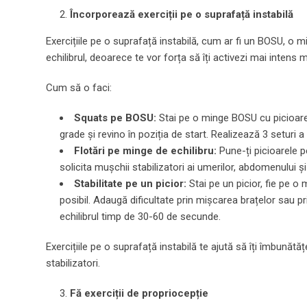
Încorporează exerciții pe o suprafață instabilă
Exercițiile pe o suprafață instabilă, cum ar fi un BOSU, o mi
echilibrul, deoarece te vor forța să îți activezi mai intens m
Cum să o faci:
Squats pe BOSU:
Stai pe o minge BOSU cu picioarel
grade și revino în poziția de start. Realizează 3 seturi a
Flotări pe minge de echilibru:
Pune-ți picioarele p
solicita mușchii stabilizatori ai umerilor, abdomenului și
Stabilitate pe un picior:
Stai pe un picior, fie pe o
posibil. Adaugă dificultate prin mișcarea brațelor sau p
echilibrul timp de 30-60 de secunde.
Exercițiile pe o suprafață instabilă te ajută să îți îmbunătă
stabilizatori.
Fă exerciții de propriocepție