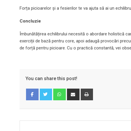
Forța picioarelor și a fesierilor te va ajuta să ai un echilibr
Concluzie
Îmbunătățirea echilibrului necesită o abordare holistică care
exerciții de bază pentru core, apoi adaugă provocări precum 
de forță pentru picioare. Cu o practică constantă, vei obser
You can share this post!
Whatsapp
Share
Print
via
Email
Facebook
Twitter