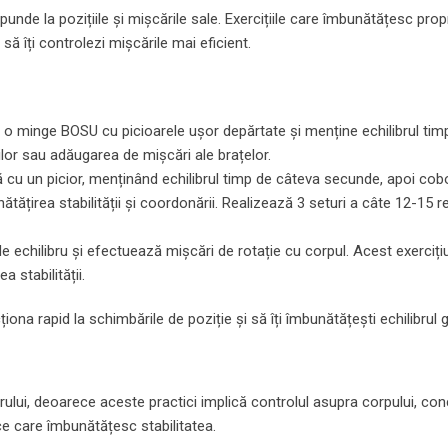
punde la pozițiile și mișcările sale. Exercițiile care îmbunătățesc prop
 să îți controlezi mișcările mai eficient.
 o minge BOSU cu picioarele ușor depărtate și menține echilibrul tim
ilor sau adăugarea de mișcări ale brațelor.
 cu un picior, menținând echilibrul timp de câteva secunde, apoi cob
nătățirea stabilității și coordonării. Realizează 3 seturi a câte 12-15 r
 echilibru și efectuează mișcări de rotație cu corpul. Acest exercițiu
 stabilității.
ționa rapid la schimbările de poziție și să îți îmbunătățești echilibrul g
rului, deoarece aceste practici implică controlul asupra corpului, co
ce care îmbunătățesc stabilitatea.