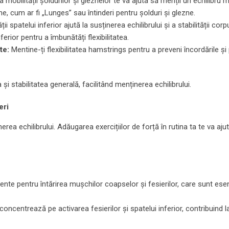
mobilității șoldurilor și gleznelor te va ajuta să menții un echilibru m
e, cum ar fi „Lunges” sau întinderi pentru șolduri și glezne.
i spatelui inferior ajută la susținerea echilibrului și a stabilității corpu
erior pentru a îmbunătăți flexibilitatea.
te:
Mentine-ți flexibilitatea hamstrings pentru a preveni încordările și
a și stabilitatea generală, facilitând menținerea echilibrului.
eri
erea echilibrului. Adăugarea exercițiilor de forță în rutina ta te va ajut
ente pentru întărirea mușchilor coapselor și fesierilor, care sunt esen
oncentrează pe activarea fesierilor și spatelui inferior, contribuind l