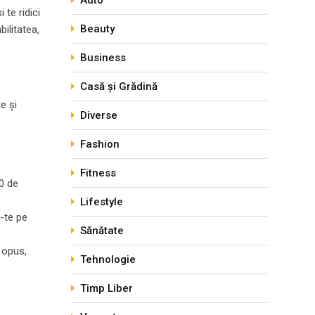
Auto
 te ridici
Beauty
bilitatea,
Business
Casă și Grădină
e și
Diverse
Fashion
Fitness
60 de
Lifestyle
u-te pe
Sănătate
l opus,
Tehnologie
Timp Liber