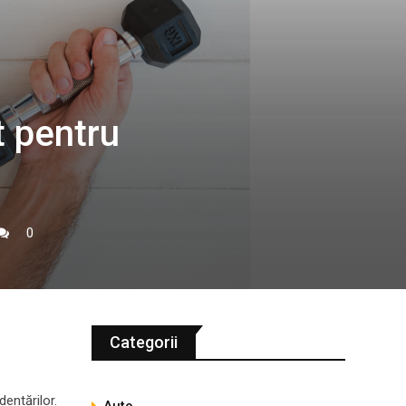
t pentru
0
Categorii
dentărilor.