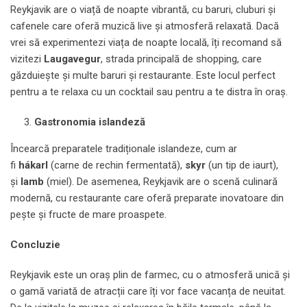
Reykjavik are o viață de noapte vibrantă, cu baruri, cluburi și
cafenele care oferă muzică live și atmosferă relaxată. Dacă
vrei să experimentezi viața de noapte locală, îți recomand să
vizitezi
Laugavegur
, strada principală de shopping, care
găzduiește și multe baruri și restaurante. Este locul perfect
pentru a te relaxa cu un cocktail sau pentru a te distra în oraș.
Gastronomia islandeză
Încearcă preparatele tradiționale islandeze, cum ar
fi
hákarl
(carne de rechin fermentată),
skyr
(un tip de iaurt),
și
lamb
(miel). De asemenea, Reykjavik are o scenă culinară
modernă, cu restaurante care oferă preparate inovatoare din
pește și fructe de mare proaspete.
Concluzie
Reykjavik este un oraș plin de farmec, cu o atmosferă unică și
o gamă variată de atracții care îți vor face vacanța de neuitat.