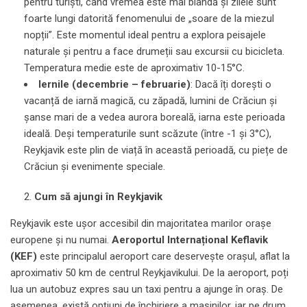
pentru turiști, când vremea este mai blândă și zilele sunt
foarte lungi datorită fenomenului de „soare de la miezul
nopții”. Este momentul ideal pentru a explora peisajele
naturale și pentru a face drumeții sau excursii cu bicicleta.
Temperatura medie este de aproximativ 10-15°C.
Iernile (decembrie – februarie)
: Dacă îți dorești o
vacanță de iarnă magică, cu zăpadă, lumini de Crăciun și
șanse mari de a vedea aurora boreală, iarna este perioada
ideală. Deși temperaturile sunt scăzute (între -1 și 3°C),
Reykjavik este plin de viață în această perioadă, cu piețe de
Crăciun și evenimente speciale.
Cum să ajungi în Reykjavik
Reykjavik este ușor accesibil din majoritatea marilor orașe
europene și nu numai.
Aeroportul Internațional Keflavik
(KEF)
este principalul aeroport care deservește orașul, aflat la
aproximativ 50 km de centrul Reykjavikului. De la aeroport, poți
lua un autobuz expres sau un taxi pentru a ajunge în oraș. De
asemenea, există opțiuni de închiriere a mașinilor, iar pe drum