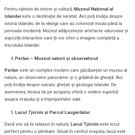
Pentru iubitorii de istorie și cultură,
Muzeul Național al
Islandei
este o destinație de neratat. Aici poți învăța despre
istoria Islandei, de la vikingii care au colonizat insula până la
perioada modernă. Muzeul adăpostește artefacte valoroase și
expoziții interactive care îți vor oferi o imagine completă a
trecutului Islandei.
Perlan – Muzeul naturii și observatorul
Perlan
este un complex modern care găzduiește un muzeu al
naturii, un observator panoramic și o grădină de gheață. Aici
poți învăța despre vulcani, ghețari și geologia Islandei. De
asemenea, terasa de pe acoperiș oferă o vedere superbă
asupra orașului și a împrejurimilor sale.
Lacul Tjörnin și Parcul Laugardalur
Dacă vrei să te relaxezi în natură,
Lacul Tjörnin
este locul
perfect pentru o plimbare. Situat în centrul orașului, lacul este