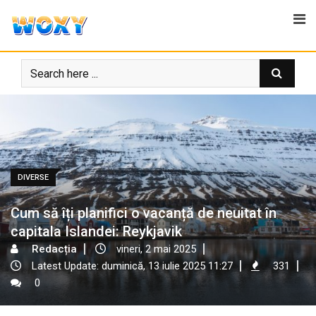
Skip
to
content
DIVERSE
Cum să îți planifici o vacanță de neuitat în
capitala Islandei: Reykjavik
Redacția
vineri, 2 mai 2025
Latest Update: duminică, 13 iulie 2025 11:27
331
0