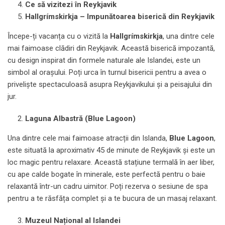
Ce să vizitezi în Reykjavik
Hallgrímskirkja – Impunătoarea biserică din Reykjavik
Începe-ți vacanța cu o vizită la
Hallgrímskirkja
, una dintre cele
mai faimoase clădiri din Reykjavik. Această biserică impozantă,
cu design inspirat din formele naturale ale Islandei, este un
simbol al orașului. Poți urca în turnul bisericii pentru a avea o
priveliște spectaculoasă asupra Reykjavikului și a peisajului din
jur.
Laguna Albastră (Blue Lagoon)
Una dintre cele mai faimoase atracții din Islanda,
Blue Lagoon
,
este situată la aproximativ 45 de minute de Reykjavik și este un
loc magic pentru relaxare. Această stațiune termală în aer liber,
cu ape calde bogate în minerale, este perfectă pentru o baie
relaxantă într-un cadru uimitor. Poți rezerva o sesiune de spa
pentru a te răsfăța complet și a te bucura de un masaj relaxant.
Muzeul Național al Islandei