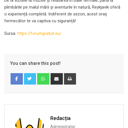
De la vizitele la muzee și relaxarea în băile termale, până la
plimbările pe malul mării și aventurile în natură, Reykjavik oferă
o experiență completă. Indiferent de sezon, acest oraș
fermecător te va captiva cu siguranță!
Sursa:
https://forumgratuit.eu/
You can share this post!
Whatsapp
Share
Print
via
Email
Redacția
Administrator