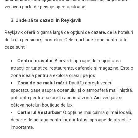
vei avea parte de peisaje spectaculoase.
Unde să te cazezi în Reykjavik
Reykjavik oferă o gamă largă de opțiuni de cazare, de la hoteluri
de lux la pensiuni și hosteluri. Cele mai bune zone pentru a te
caza sunt:
Centrul orașului
: Aici vei fi aproape de majoritatea
atracțiilor turistice, restaurante, cafenele și magazine. Este o
zonă ideală pentru a explora orașul pe jos.
Zona de pe malul mării
: Dacă îți dorești vederi
spectaculoase asupra oceanului și o atmosferă mai liniștită,
poți opta pentru cazare în această zonă. Aici vei găsi și
câteva hoteluri boutique de lux.
Cartierul Vesturbær
: O opțiune mai calmă și mai locală,
departe de agitația centrului, dar totuși aproape de atracțiile
importante.