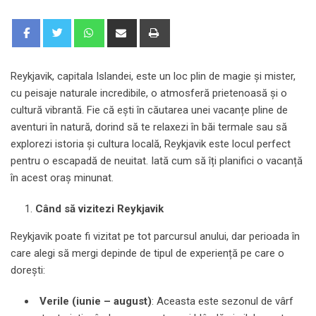
Whatsapp
Share
Print
via
Email
Reykjavik, capitala Islandei, este un loc plin de magie și mister,
cu peisaje naturale incredibile, o atmosferă prietenoasă și o
cultură vibrantă. Fie că ești în căutarea unei vacanțe pline de
aventuri în natură, dorind să te relaxezi în băi termale sau să
explorezi istoria și cultura locală, Reykjavik este locul perfect
pentru o escapadă de neuitat. Iată cum să îți planifici o vacanță
în acest oraș minunat.
Când să vizitezi Reykjavik
Reykjavik poate fi vizitat pe tot parcursul anului, dar perioada în
care alegi să mergi depinde de tipul de experiență pe care o
dorești:
Verile (iunie – august)
: Aceasta este sezonul de vârf