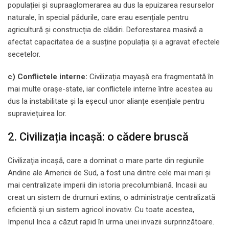
populației și supraaglomerarea au dus la epuizarea resurselor
naturale, în special pădurile, care erau esențiale pentru
agricultură și construcția de clădiri. Deforestarea masivă a
afectat capacitatea de a susține populația și a agravat efectele
secetelor.
c) Conflictele interne:
Civilizația mayașă era fragmentată în
mai multe orașe-state, iar conflictele interne între acestea au
dus la instabilitate și la eșecul unor alianțe esențiale pentru
supraviețuirea lor.
2. Civilizația incașă: o cădere bruscă
Civilizația incașă, care a dominat o mare parte din regiunile
Andine ale Americii de Sud, a fost una dintre cele mai mari și
mai centralizate imperii din istoria precolumbiană. Incasii au
creat un sistem de drumuri extins, o administrație centralizată
eficientă și un sistem agricol inovativ. Cu toate acestea,
Imperiul Inca a căzut rapid în urma unei invazii surprinzătoare.