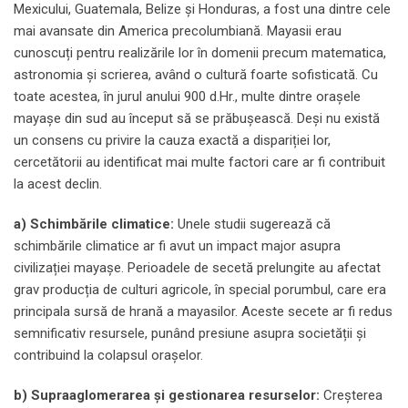
Mexicului, Guatemala, Belize și Honduras, a fost una dintre cele
mai avansate din America precolumbiană. Mayasii erau
cunoscuți pentru realizările lor în domenii precum matematica,
astronomia și scrierea, având o cultură foarte sofisticată. Cu
toate acestea, în jurul anului 900 d.Hr., multe dintre orașele
mayașe din sud au început să se prăbușească. Deși nu există
un consens cu privire la cauza exactă a dispariției lor,
cercetătorii au identificat mai multe factori care ar fi contribuit
la acest declin.
a) Schimbările climatice:
Unele studii sugerează că
schimbările climatice ar fi avut un impact major asupra
civilizației mayașe. Perioadele de secetă prelungite au afectat
grav producția de culturi agricole, în special porumbul, care era
principala sursă de hrană a mayasilor. Aceste secete ar fi redus
semnificativ resursele, punând presiune asupra societății și
contribuind la colapsul orașelor.
b) Supraaglomerarea și gestionarea resurselor:
Creșterea