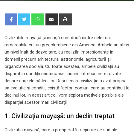
Whatsapp
Share
Print
via
Email
Civilizațiile mayașă și incașă sunt două dintre cele mai
remarcabile culturi precolumbiene din America. Ambele au atins
un nivel înalt de dezvoltare, cu realizări impresionante în
domenii precum arhitectura, astronomie, agricultură și
organizarea socială. Cu toate acestea, ambele civilizații au
dispărut în condiții misterioase, lăsând întrebări nerezolvate
despre cauzele căderii lor. Deși fiecare civilizație a avut propria
sa evoluție și condiții, există factori comuni care au contribuit la
declinul lor. În acest articol, vom explora motivele posibile ale
dispariției acestor mari civilizații.
1. Civilizația mayașă: un declin treptat
Civilizația mayașă, care a prosperat în regiunile de sud ale