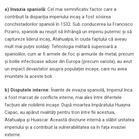
a) Invazia spaniolă:
Cel mai semnificativ factor care a
contribuit la dispariția imperiului incaș a fost sosirea
conchistadorilor spanioli în 1532. Sub conducerea lui Francisco
Pizarro, spaniolii au reușit să înfrângă un imperiu puternic și să
captureze liderul incaș, Atahualpa, în ciuda faptului că aveau
mult mai puțini soldați. Tehnologia militară superioară a
spaniolilor, cum ar fi armele de foc și armurile de metal, precum
și bolile infectioase aduse din Europa (precum variola), au avut
un impact devastator asupra populației incașe, care nu avea
imunitate la aceste boli.
b) Disputele interne:
Înainte de invazia spaniolă, Imperiul Inca
a fost marcat de conflicte interne, mai ales între diferitele
facțiuni ale nobilimii incașe. După moartea împăratului Huayna
Capac, au apărut rivalități pentru tron între fiii acestuia,
Atahualpa și Huascar. Această diviziune internă a slăbit unitatea
imperiului și a contribuit la vulnerabilitatea sa în fața invaziei
externe.