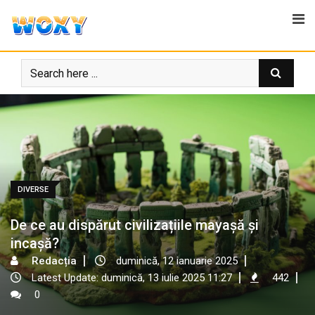
Skip
to
content
DIVERSE
De ce au dispărut civilizațiile mayașă și
incașă?
Redacția
duminică, 12 ianuarie 2025
Latest Update: duminică, 13 iulie 2025 11:27
442
0