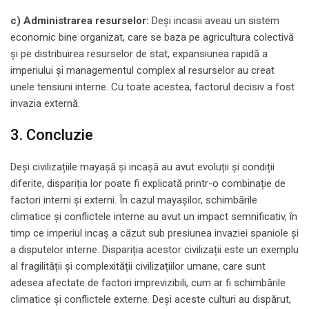
c) Administrarea resurselor:
Deși incasii aveau un sistem
economic bine organizat, care se baza pe agricultura colectivă
și pe distribuirea resurselor de stat, expansiunea rapidă a
imperiului și managementul complex al resurselor au creat
unele tensiuni interne. Cu toate acestea, factorul decisiv a fost
invazia externă.
3. Concluzie
Deși civilizațiile mayașă și incașă au avut evoluții și condiții
diferite, dispariția lor poate fi explicată printr-o combinație de
factori interni și externi. În cazul mayașilor, schimbările
climatice și conflictele interne au avut un impact semnificativ, în
timp ce imperiul incaș a căzut sub presiunea invaziei spaniole și
a disputelor interne. Dispariția acestor civilizații este un exemplu
al fragilității și complexității civilizațiilor umane, care sunt
adesea afectate de factori imprevizibili, cum ar fi schimbările
climatice și conflictele externe. Deși aceste culturi au dispărut,