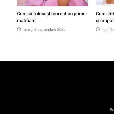
Cum să folosești corect un primer
Cum să-ți
matifiant
și crăpa
marți, 2 septembrie 2025
luni, 1
W