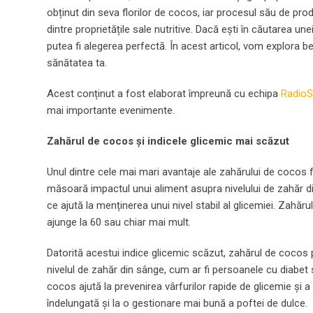
obținut din seva florilor de cocos, iar procesul său de pr
dintre proprietățile sale nutritive. Dacă ești în căutarea u
putea fi alegerea perfectă. În acest articol, vom explora be
sănătatea ta.
Acest conținut a fost elaborat împreună cu echipa
RadioSt
mai importante evenimente.
Zahărul de cocos și indicele glicemic mai scăzut
Unul dintre cele mai mari avantaje ale zahărului de cocos f
măsoară impactul unui aliment asupra nivelului de zahăr di
ce ajută la menținerea unui nivel stabil al glicemiei. Zahăr
ajunge la 60 sau chiar mai mult.
Datorită acestui indice glicemic scăzut, zahărul de cocos 
nivelul de zahăr din sânge, cum ar fi persoanele cu diabet
cocos ajută la prevenirea vârfurilor rapide de glicemie și 
îndelungată și la o gestionare mai bună a poftei de dulce.