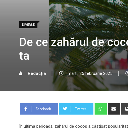
DIVERSE
De ce zahărul de coc
ta
Redacția
marți, 25 februarie 2025
Whatsapp
Shar
Facebook
Twitter
via
Emai
În ultima perioadă, zahărul de cocos a câștigat popularitat