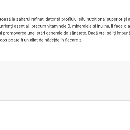
să la zahărul rafinat, datorită profilului său nutrițional superior și 
rienți esențiali, precum vitaminele B, mineralele și inulina, îl face o 
i și promovarea unei stări generale de sănătate. Dacă vrei să îți îmbun
os poate fi un aliat de nădejde în fiecare zi.