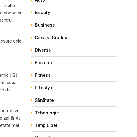
Auto
el multe
Beauty
 de cocos ar
 pentru
Business
Casă și Grădină
despre cele
Diverse
Fashion
emic (IG)
Fitness
ent, ceea
Lifestyle
 poate
Sănătate
controleze
Tehnologie
de zahăr de
ietate mai
Timp Liber