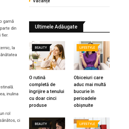
Vacanțe
e o gamă
Ultimele Adăugate
parte din
fier.
ernic, la
BEAUTY
LIFESTYLE
sănătatea
O rutină
Obiceiuri care
completă de
aduc mai multă
stinală.
îngrijire a tenului
bucurie în
ea, inulina
cu doar cinci
perioadele
produse
obișnuite
un rol
sănătos, ci
BEAUTY
LIFESTYLE