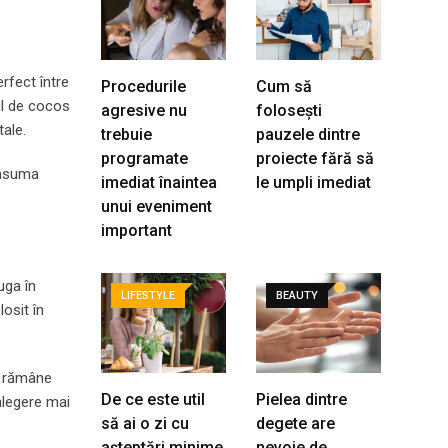
rfect între
Procedurile
Cum să
ul de cocos
agresive nu
folosești
tale.
trebuie
pauzele dintre
programate
proiecte fără să
onsuma
imediat înaintea
le umpli imediat
unui eveniment
important
uga în
LIFESTYLE
BEAUTY
osit în
s rămâne
De ce este util
Pielea dintre
alegere mai
să ai o zi cu
degete are
așteptări minime
nevoie de