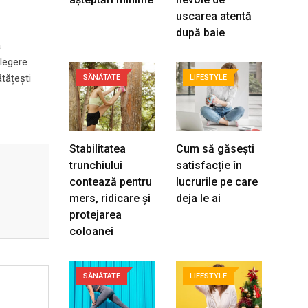
uscarea atentă
după baie
a
alegere
ătățești
SĂNĂTATE
LIFESTYLE
Stabilitatea
Cum să găsești
trunchiului
satisfacție în
contează pentru
lucrurile pe care
mers, ridicare și
deja le ai
protejarea
coloanei
SĂNĂTATE
LIFESTYLE