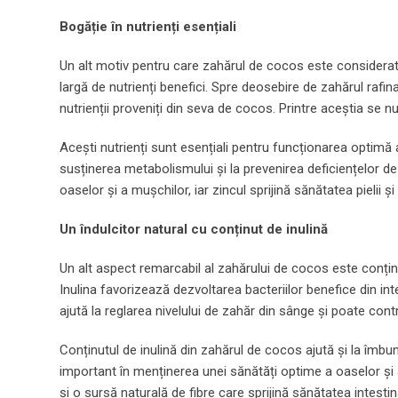
Bogăție în nutrienți esențiali
Un alt motiv pentru care zahărul de cocos este considerat
largă de nutrienți benefici. Spre deosebire de zahărul rafi
nutrienții proveniți din seva de cocos. Printre aceștia se n
Acești nutrienți sunt esențiali pentru funcționarea optimă 
susținerea metabolismului și la prevenirea deficiențelor 
oaselor și a mușchilor, iar zincul sprijină sănătatea pielii și
Un îndulcitor natural cu conținut de inulină
Un alt aspect remarcabil al zahărului de cocos este conținut
Inulina favorizează dezvoltarea bacteriilor benefice din int
ajută la reglarea nivelului de zahăr din sânge și poate contr
Conținutul de inulină din zahărul de cocos ajută și la îmbun
important în menținerea unei sănătăți optime a oaselor și 
și o sursă naturală de fibre care sprijină sănătatea intestin