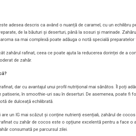
 este adesea descris ca având o nuanță de caramel, cu un echilibru pe
eparate, de la băuturi și deserturi, până la sosuri și marinade. Zahăr
 iar aroma sa mai complexă poate adăuga o notă specială preparatelor 
t zahărul rafinat, ceea ce poate ajuta la reducerea dorinței de a c
oderat de zahăr.
ică?
finat, dar cu avantajul unui profil nutrițional mai sănătos. Îl poți adă
 patiserie, în smoothie-uri sau în deserturi. De asemenea, poate fi fol
otă de dulceață echilibrată.
 are un IG mai scăzut și conține nutrienți esențiali, zahărul de coco
ui rafinat cu zahăr de cocos este o opțiune excelentă pentru a face o 
 zahăr consumată pe parcursul zilei.