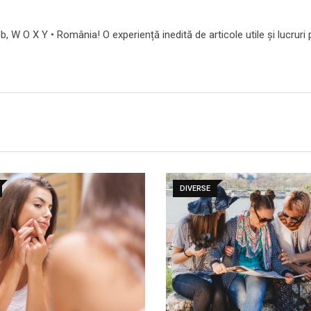
b, W O X Y • România! O experiență inedită de articole utile și lucruri 
DIVERSE