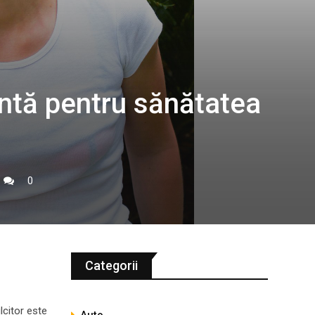
entă pentru sănătatea
0
Categorii
lcitor este