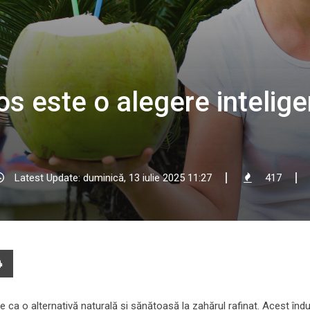
os este o alegere intelig
Latest Update: duminică, 13 iulie 2025 11:27
417
e
Print
l
e ca o alternativă naturală și sănătoasă la zahărul rafinat. Acest îndu