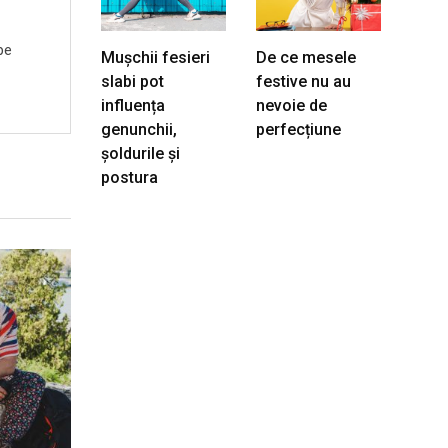
pe
Mușchii fesieri
De ce mesele
slabi pot
festive nu au
influența
nevoie de
genunchii,
perfecțiune
șoldurile și
postura