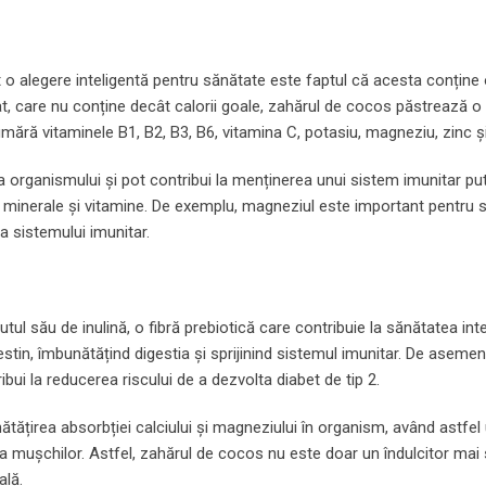
 o alegere inteligentă pentru sănătate este faptul că acesta conțin
nat, care nu conține decât calorii goale, zahărul de cocos păstrează o 
umără vitaminele B1, B2, B3, B6, vitamina C, potasiu, magneziu, zinc și 
a organismului și pot contribui la menținerea unui sistem imunitar put
de minerale și vitamine. De exemplu, magneziul este important pentru 
 a sistemului imunitar.
ul său de inulină, o fibră prebiotică care contribuie la sănătatea inte
estin, îmbunătățind digestia și sprijinind sistemul imunitar. De asemen
ibui la reducerea riscului de a dezvolta diabet de tip 2.
ătățirea absorbției calciului și magneziului în organism, având astfel 
a mușchilor. Astfel, zahărul de cocos nu este doar un îndulcitor mai 
ală.