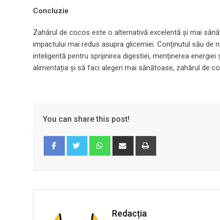
Concluzie
Zahărul de cocos este o alternativă excelentă și mai sănătoa
impactului mai redus asupra glicemiei. Conținutul său de nut
inteligentă pentru sprijinirea digestiei, menținerea energie
alimentația și să faci alegeri mai sănătoase, zahărul de coc
You can share this post!
Whatsapp
Share
Print
via
Email
Facebook
Twitter
Redacția