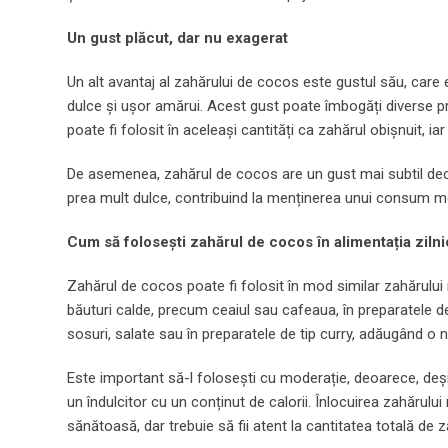
Un gust plăcut, dar nu exagerat
Un alt avantaj al zahărului de cocos este gustul său, care
dulce și ușor amărui. Acest gust poate îmbogăți diverse pr
poate fi folosit în aceleași cantități ca zahărul obișnuit,
De asemenea, zahărul de cocos are un gust mai subtil decâ
prea mult dulce, contribuind la menținerea unui consum m
Cum să folosești zahărul de cocos în alimentația ziln
Zahărul de cocos poate fi folosit în mod similar zahărului ra
băuturi calde, precum ceaiul sau cafeaua, în preparatele de
sosuri, salate sau în preparatele de tip curry, adăugând o n
Este important să-l folosești cu moderație, deoarece, deși
un îndulcitor cu un conținut de calorii. Înlocuirea zahărul
sănătoasă, dar trebuie să fii atent la cantitatea totală de