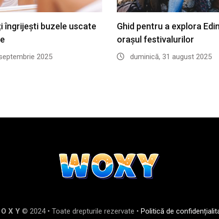
 îngrijești buzele uscate
Ghid pentru a explora Edi
te
orașul festivalurilor
 septembrie 2025
duminică, 31 august 2025
 O X Y
© 2024 • Toate drepturile rezervate •
Politică de confidențialit