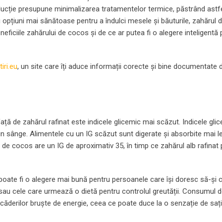
oducție presupune minimalizarea tratamentelor termice, păstrând astf
nei opțiuni mai sănătoase pentru a îndulci mesele și băuturile, zahărul
neficiile zahărului de cocos și de ce ar putea fi o alegere inteligentă
iri.eu
, un site care îți aduce informații corecte și bine documentate 
ață de zahărul rafinat este indicele glicemic mai scăzut. Indicele glic
n sânge. Alimentele cu un IG scăzut sunt digerate și absorbite mai l
ul de cocos are un IG de aproximativ 35, în timp ce zahărul alb rafinat
poate fi o alegere mai bună pentru persoanele care își doresc să-și 
 sau cele care urmează o dietă pentru controlul greutății. Consumul 
a căderilor bruște de energie, ceea ce poate duce la o senzație de saț