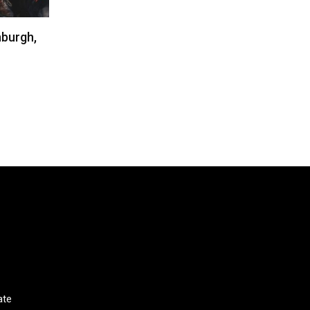
nburgh,
ate