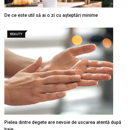
De ce este util să ai o zi cu așteptări minime
BEAUTY
Pielea dintre degete are nevoie de uscarea atentă după
baie