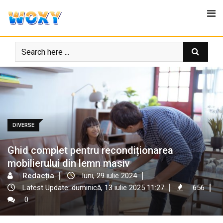
Skip
to
content
DIVERSE
Ghid complet pentru recondiționarea
mobilierului din lemn masiv
Redacția
luni, 29 iulie 2024
Latest Update: duminică, 13 iulie 2025 11:27
656
0