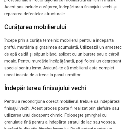
Acest pas include curățarea, îndepărtarea finisajului vechi și
repararea defectelor structurale.
Curățarea mobilierului
Începe prin a curăța temeinic mobilierul pentru a îndepărta
praful, murdăria și grăsimea acumulată. Utilizează un amestec
de apă caldă și săpun blând, aplicat cu un burete sau o cârpă
moale. Pentru murdăria încăpățânată, poți folosi un degresant
special pentru lemn. Asigură-te că mobilierul este complet
uscat înainte de a trece la pasul următor.
Îndepărtarea finisajului vechi
Pentru a recondiționa corect mobilierul, trebuie să îndepărtezi
finisajul vechi. Acest proces poate fi realizat prin șlefuire sau
utilizarea unui decapant chimic. Folosește șmirghel cu
granulație fină pentru a îndepărta stratul de lac sau vopsea,
lucrând în direcția fibrelor lemnului. Dacă optezi pentru un