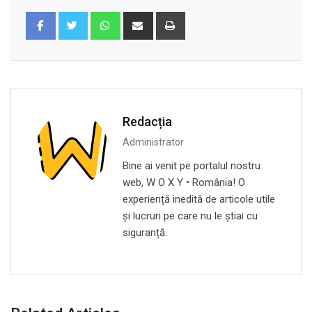
Whatsapp
Share
Print
via
Email
Redacția
Administrator
Bine ai venit pe portalul nostru
web, W O X Y • România! O
experiență inedită de articole utile
și lucruri pe care nu le știai cu
siguranță.