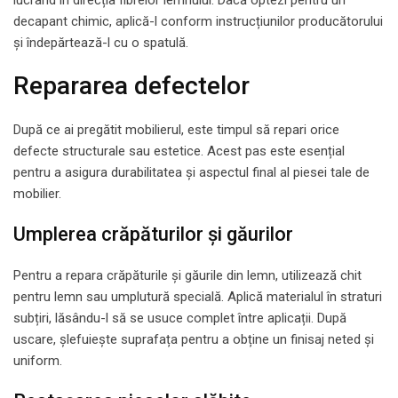
decapant chimic, aplică-l conform instrucțiunilor producătorului
și îndepărtează-l cu o spatulă.
Repararea defectelor
După ce ai pregătit mobilierul, este timpul să repari orice
defecte structurale sau estetice. Acest pas este esențial
pentru a asigura durabilitatea și aspectul final al piesei tale de
mobilier.
Umplerea crăpăturilor și găurilor
Pentru a repara crăpăturile și găurile din lemn, utilizează chit
pentru lemn sau umplutură specială. Aplică materialul în straturi
subțiri, lăsându-l să se usuce complet între aplicații. După
uscare, șlefuiește suprafața pentru a obține un finisaj neted și
uniform.