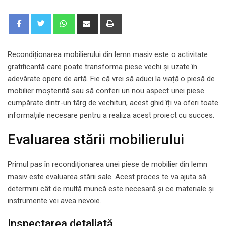
Whatsapp
Share
Print
via
Email
Recondiționarea mobilierului din lemn masiv este o activitate
gratificantă care poate transforma piese vechi și uzate în
adevărate opere de artă. Fie că vrei să aduci la viață o piesă de
mobilier moștenită sau să conferi un nou aspect unei piese
cumpărate dintr-un târg de vechituri, acest ghid îți va oferi toate
informațiile necesare pentru a realiza acest proiect cu succes.
Evaluarea stării mobilierului
Primul pas în recondiționarea unei piese de mobilier din lemn
masiv este evaluarea stării sale. Acest proces te va ajuta să
determini cât de multă muncă este necesară și ce materiale și
instrumente vei avea nevoie.
Inspectarea detaliată