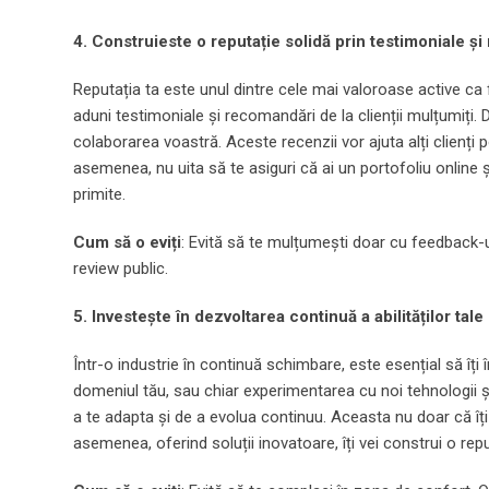
4. Construieste o reputație solidă prin testimoniale ș
Reputația ta este unul dintre cele mai valoroase active ca
aduni testimoniale și recomandări de la clienții mulțumiți. D
colaborarea voastră. Aceste recenzii vor ajuta alți clienți 
asemenea, nu uita să te asiguri că ai un portofoliu online
primite.
Cum să o eviți
: Evită să te mulțumești doar cu feedback-ul 
review public.
5. Investește în dezvoltarea continuă a abilităților tale
Într-o industrie în continuă schimbare, este esențial să îți îm
domeniul tău, sau chiar experimentarea cu noi tehnologii și
a te adapta și de a evolua continuu. Aceasta nu doar că îți va
asemenea, oferind soluții inovatoare, îți vei construi o rep