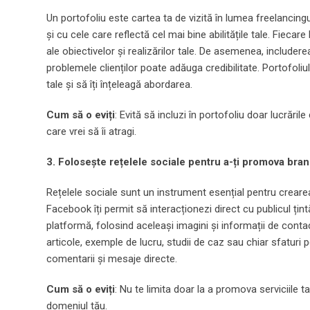
Un portofoliu este cartea ta de vizită în lumea freelancingu
și cu cele care reflectă cel mai bine abilitățile tale. Fiecar
ale obiectivelor și realizărilor tale. De asemenea, include
problemele clienților poate adăuga credibilitate. Portofoliul 
tale și să îți înțeleagă abordarea.
Cum să o eviți
: Evită să incluzi în portofoliu doar lucrările
care vrei să îi atragi.
3. Folosește rețelele sociale pentru a-ți promova bran
Rețelele sociale sunt un instrument esențial pentru creare
Facebook îți permit să interacționezi direct cu publicul țint
platformă, folosind aceleași imagini și informații de conta
articole, exemple de lucru, studii de caz sau chiar sfaturi pen
comentarii și mesaje directe.
Cum să o eviți
: Nu te limita doar la a promova serviciile tal
domeniul tău.