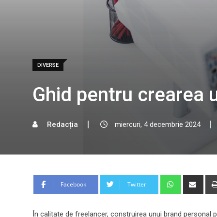
DIVERSE
Ghid pentru crearea u
Redacția
miercuri, 4 decembrie 2024
Whatsapp
Shar
Facebook
Twitter
via
Emai
În calitate de freelancer, construirea unui brand personal p