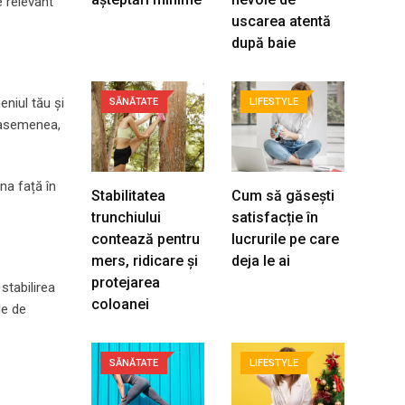
e relevant
uscarea atentă
după baie
eniul tău și
SĂNĂTATE
LIFESTYLE
e asemenea,
na față în
Stabilitatea
Cum să găsești
trunchiului
satisfacție în
contează pentru
lucrurile pe care
mers, ridicare și
deja le ai
protejarea
stabilirea
coloanei
le de
SĂNĂTATE
LIFESTYLE