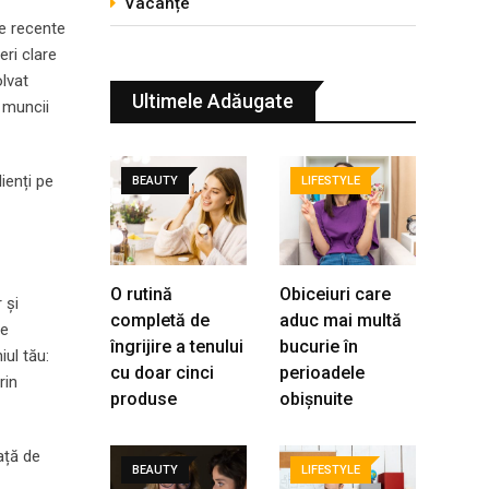
Vacanțe
le recente
eri clare
olvat
Ultimele Adăugate
e muncii
lienți pe
BEAUTY
LIFESTYLE
O rutină
Obiceiuri care
 și
completă de
aduc mai multă
re
îngrijire a tenului
bucurie în
iul tău:
cu doar cinci
perioadele
rin
produse
obișnuite
față de
BEAUTY
LIFESTYLE