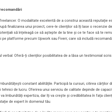
i recomandări
 freelancer. O modalitate excelentă de a construi această reputație e
upă finalizarea unui proiect, cere-le clienților să îți lase o recenzie d
potențiali să înțeleagă ce să aștepte de la tine și ce te face să te rem
 și pe platforme precum Upwork sau Fiverr, care să includă recomandă
verbal. Oferă-ți clienților posibilitatea de a lăsa un testimonial scri
bunătățești constant abilitățile. Participă la cursuri, citirea cărților d
 tehnici de lucru. Oferirea unui serviciu de calitate depinde de capaci
 îmbunătăți expertiza, dar îți va crește și credibilitatea în fața clienț
utație de expert în domeniul tău.