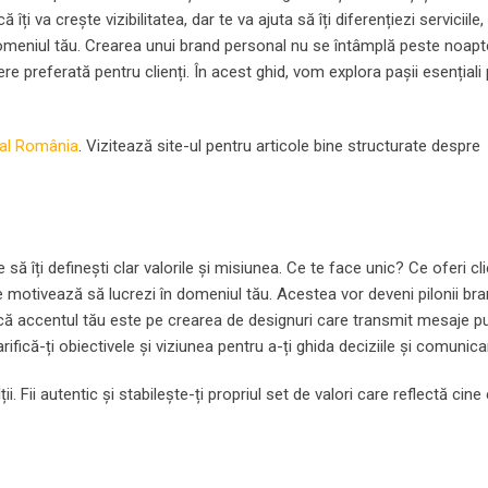
i va crește vizibilitatea, dar te va ajuta să îți diferențiezi serviciile,
 domeniul tău. Crearea unui brand personal nu se întâmplă peste noapte
re preferată pentru clienți. În acest ghid, vom explora pașii esențiali 
eal România
. Vizitează site-ul pentru articole bine structurate despre
ă îți definești clar valorile și misiunea. Ce te face unic? Ce oferi clie
te motivează să lucrezi în domeniul tău. Acestea vor deveni pilonii bra
 că accentul tău este pe crearea de designuri care transmit mesaje p
arifică-ți obiectivele și viziunea pentru a-ți ghida deciziile și comunica
ții. Fii autentic și stabilește-ți propriul set de valori care reflectă cine