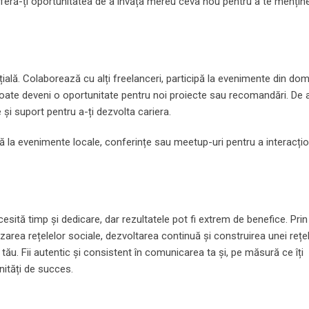
Oferă-ți oportunitatea de a învăța mereu ceva nou pentru a te mențin
ială. Colaborează cu alți freelanceri, participă la evenimente din dom
 poate deveni o oportunitate pentru noi proiecte sau recomandări. D
 și suport pentru a-ți dezvolta cariera.
cipă la evenimente locale, conferințe sau meetup-uri pentru a interacțio
sită timp și dedicare, dar rezultatele pot fi extrem de benefice. Prin 
lizarea rețelelor sociale, dezvoltarea continuă și construirea unei rețe
ău. Fii autentic și consistent în comunicarea ta și, pe măsură ce îți
unități de succes.