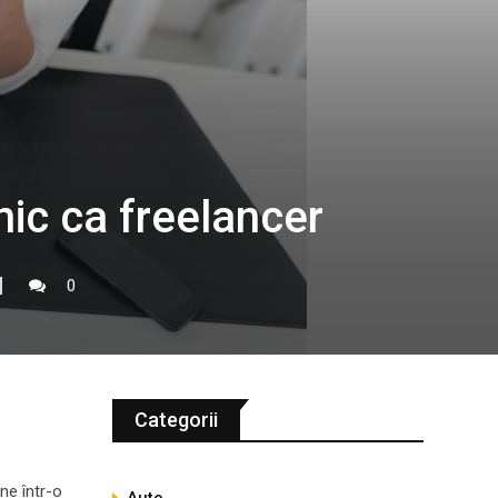
nic ca freelancer
0
Categorii
ne într-o