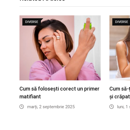
DIVERSE
DIVERSE
Cum să folosești corect un primer
Cum să-ți
matifiant
și crăpa
marți, 2 septembrie 2025
luni, 1