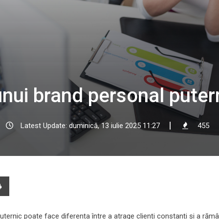
nui brand personal puter
Latest Update: duminică, 13 iulie 2025 11:27
455
e
Print
l
uternic poate face diferența între a atrage clienți constanți și a rămâ