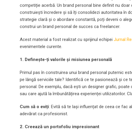
competiție acerbă. Un brand personal bine definit nu doar că îț
construiești încredere și să îți consolidezi autoritatea în
strategie clară și o abordare constantă, poți deveni o alege
construi un brand personal de succes ca freelancer.
Acest material a fost realizat cu sprijinul echipei
Jurnal R
evenimentele curente.
1. Definește-ți valorile și misiunea personală
Primul pas în construirea unui brand personal puternic este s
pe lângă serviciile tale? Identifică ce te pasionează și ce 
personal. De exemplu, dacă ești un designer grafic, poate
sau care ajută la îmbunătățirea experienței utilizatorilor. Cl
Cum să o eviți
: Evită să te lași influențat de ceea ce fac al
adevărat ca profesionist.
2. Creează un portofoliu impresionant