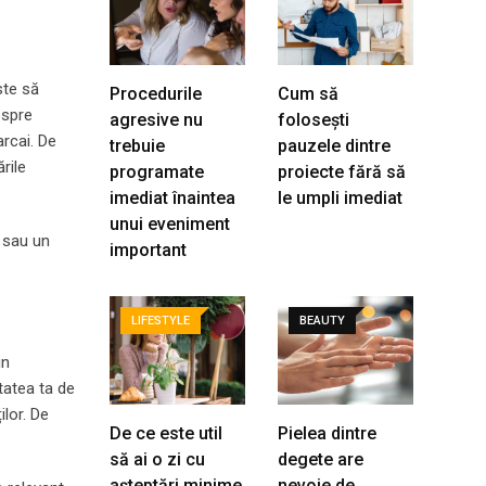
ste să
Procedurile
Cum să
espre
agresive nu
folosești
arcai. De
trebuie
pauzele dintre
rile
programate
proiecte fără să
imediat înaintea
le umpli imediat
unui eveniment
s sau un
important
LIFESTYLE
BEAUTY
in
tatea ta de
ilor. De
De ce este util
Pielea dintre
să ai o zi cu
degete are
așteptări minime
nevoie de