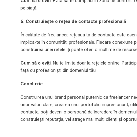
Cum să o eviți
: Evită să te complaci în zona de confort. 
pe piață.
6. Construiește o rețea de contacte profesională
În calitate de freelancer, rețeaua ta de contacte este esenț
implică-te în comunități profesionale. Fiecare conexiune
construirea unei rețele îți poate oferi o mulțime de resurse
Cum să o eviți
: Nu te limita doar la rețelele online. Parti
față cu profesioniști din domeniul tău.
Concluzie
Construirea unui brand personal puternic ca freelancer nece
unor valori clare, crearea unui portofoliu impresionant, uti
contacte, poți deveni o persoană de încredere în domeniul t
construiești reputația, vei atrage mai mulți clienți și oport