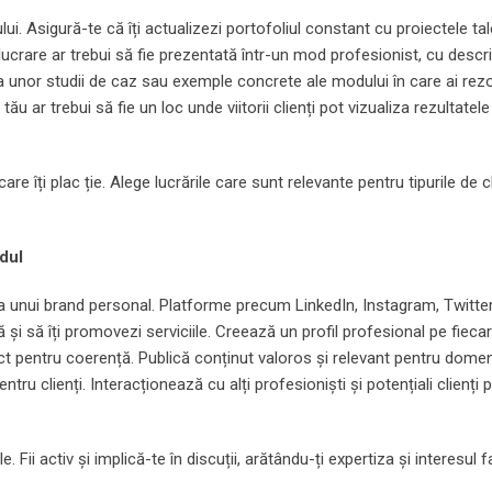
lui. Asigură-te că îți actualizezi portofoliul constant cu proiectele ta
e lucrare ar trebui să fie prezentată într-un mod profesionist, cu descri
rea unor studii de caz sau exemple concrete ale modului în care ai rez
tău ar trebui să fie un loc unde viitorii clienți pot vizualiza rezultatel
 care îți plac ție. Alege lucrările care sunt relevante pentru tipurile de c
dul
a unui brand personal. Platforme precum LinkedIn, Instagram, Twitter
ă și să îți promovezi serviciile. Creează un profil profesional pe fieca
ct pentru coerență. Publică conținut valoros și relevant pentru domen
tru clienți. Interacționează cu alți profesioniști și potențiali clienți p
e. Fii activ și implică-te în discuții, arătându-ți expertiza și interesul 