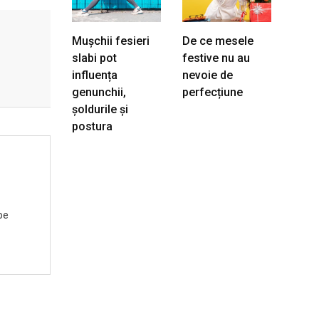
Mușchii fesieri
De ce mesele
slabi pot
festive nu au
influența
nevoie de
genunchii,
perfecțiune
șoldurile și
postura
pe