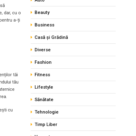
Auto
 să
Beauty
, dar, cu o
pentru a-ți
Business
Casă și Grădină
Diverse
Fashion
nților tăi
Fitness
ndului tău
Lifestyle
uternice
rea.
Sănătate
 ești cu
Tehnologie
Timp Liber