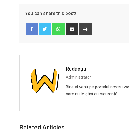
You can share this post!
Whatsapp
Share
Print
via
Email
Facebook
Twitter
Redacția
Administrator
Bine ai venit pe portalul nostru we
care nu le știai cu siguranță.
Related Articles