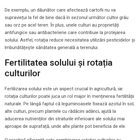
De exemplu, un dăunător care afectează cartofii nu va
supraviețui la fel de bine dacă în sezonul următor cultivi grâu
sau orz pe acel teren. În plus, unele culturi au proprietăți
antifungice sau antibacteriene care contribuie la protejarea
solului. Astfel, rotația reduce necesitatea utilizării pesticidelor și
îmbunătățește sănătatea generală a terenului.
Fertilitatea solului și rotația
culturilor
Fertilizarea solului este un aspect crucial în agricultură, iar
rotația culturilor poate juca un rol major în menținerea fertilității
naturale. Pe lângă faptul că leguminoasele fixează azotul în sol,
alte culturi, precum plantele cu rădăcini adânci, ajută la
aducerea nutrienților din straturile inferioare ale solului mai
aproape de suprafață, unde alte plante pot beneficia de ele.
O practică eficientă este combinarea rotației culturilor cu