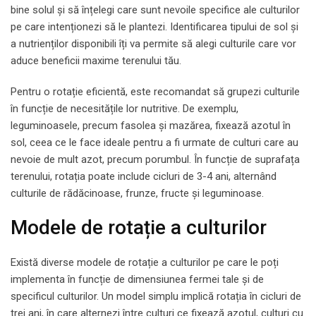
bine solul și să înțelegi care sunt nevoile specifice ale culturilor
pe care intenționezi să le plantezi. Identificarea tipului de sol și
a nutrienților disponibili îți va permite să alegi culturile care vor
aduce beneficii maxime terenului tău.
Pentru o rotație eficientă, este recomandat să grupezi culturile
în funcție de necesitățile lor nutritive. De exemplu,
leguminoasele, precum fasolea și mazărea, fixează azotul în
sol, ceea ce le face ideale pentru a fi urmate de culturi care au
nevoie de mult azot, precum porumbul. În funcție de suprafața
terenului, rotația poate include cicluri de 3-4 ani, alternând
culturile de rădăcinoase, frunze, fructe și leguminoase.
Modele de rotație a culturilor
Există diverse modele de rotație a culturilor pe care le poți
implementa în funcție de dimensiunea fermei tale și de
specificul culturilor. Un model simplu implică rotația în cicluri de
trei ani, în care alternezi între culturi ce fixează azotul, culturi cu