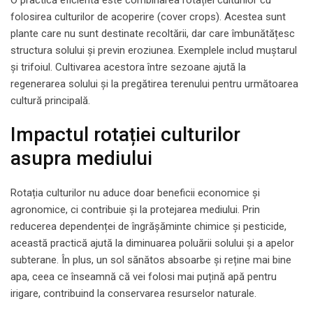
folosirea culturilor de acoperire (cover crops). Acestea sunt
plante care nu sunt destinate recoltării, dar care îmbunătățesc
structura solului și previn eroziunea. Exemplele includ muștarul
și trifoiul. Cultivarea acestora între sezoane ajută la
regenerarea solului și la pregătirea terenului pentru următoarea
cultură principală.
Impactul rotației culturilor
asupra mediului
Rotația culturilor nu aduce doar beneficii economice și
agronomice, ci contribuie și la protejarea mediului. Prin
reducerea dependenței de îngrășăminte chimice și pesticide,
această practică ajută la diminuarea poluării solului și a apelor
subterane. În plus, un sol sănătos absoarbe și reține mai bine
apa, ceea ce înseamnă că vei folosi mai puțină apă pentru
irigare, contribuind la conservarea resurselor naturale.