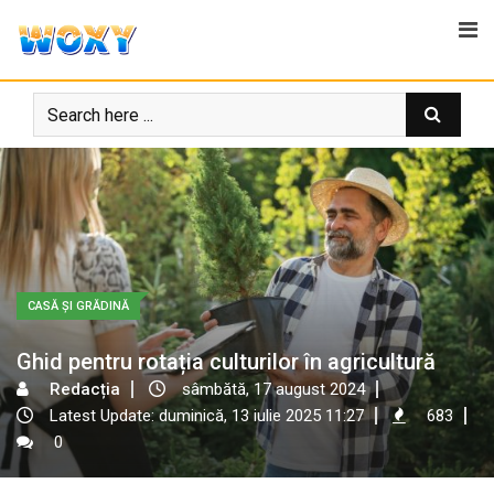
Skip
to
content
CASĂ ȘI GRĂDINĂ
Ghid pentru rotația culturilor în agricultură
Redacția
sâmbătă, 17 august 2024
Latest Update: duminică, 13 iulie 2025 11:27
683
0