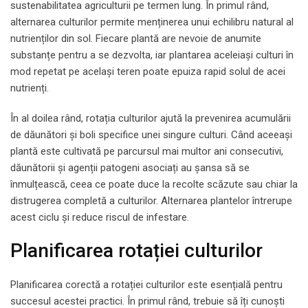
sustenabilitatea agriculturii pe termen lung. În primul rând,
alternarea culturilor permite menținerea unui echilibru natural al
nutrienților din sol. Fiecare plantă are nevoie de anumite
substanțe pentru a se dezvolta, iar plantarea aceleiași culturi în
mod repetat pe același teren poate epuiza rapid solul de acei
nutrienți.
În al doilea rând, rotația culturilor ajută la prevenirea acumulării
de dăunători și boli specifice unei singure culturi. Când aceeași
plantă este cultivată pe parcursul mai multor ani consecutivi,
dăunătorii și agenții patogeni asociați au șansa să se
înmulțească, ceea ce poate duce la recolte scăzute sau chiar la
distrugerea completă a culturilor. Alternarea plantelor întrerupe
acest ciclu și reduce riscul de infestare.
Planificarea rotației culturilor
Planificarea corectă a rotației culturilor este esențială pentru
succesul acestei practici. În primul rând, trebuie să îți cunoști