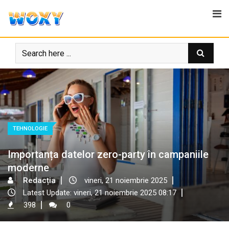
Skip
to
content
TEHNOLOGIE
Importanța datelor zero-party în campaniile
moderne
Redacția
vineri, 21 noiembrie 2025
Latest Update: vineri, 21 noiembrie 2025 08:17
398
0