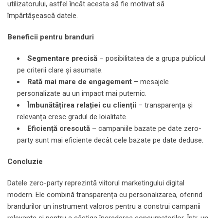
utilizatorului, astfel încât acesta să fie motivat să
împărtășească datele.
Beneficii pentru branduri
Segmentare precisă
– posibilitatea de a grupa publicul
pe criterii clare și asumate.
Rată mai mare de engagement
– mesajele
personalizate au un impact mai puternic.
Îmbunătățirea relației cu clienții
– transparența și
relevanța cresc gradul de loialitate.
Eficiență crescută
– campaniile bazate pe date zero-
party sunt mai eficiente decât cele bazate pe date deduse.
Concluzie
Datele zero-party reprezintă viitorul marketingului digital
modern. Ele combină transparența cu personalizarea, oferind
brandurilor un instrument valoros pentru a construi campanii
relevante și pentru a câștiga încrederea consumatorilor. Într-un