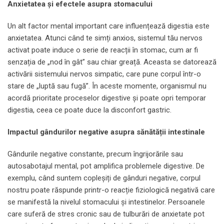
Anxietatea și efectele asupra stomacului
Un alt factor mental important care influențează digestia este
anxietatea. Atunci când te simți anxios, sistemul tău nervos
activat poate induce o serie de reacții în stomac, cum ar fi
senzația de „nod în gât” sau chiar greață. Aceasta se datorează
activării sistemului nervos simpatic, care pune corpul într-o
stare de „luptă sau fugă”. În aceste momente, organismul nu
acordă prioritate proceselor digestive și poate opri temporar
digestia, ceea ce poate duce la disconfort gastric.
Impactul gândurilor negative asupra sănătății intestinale
Gândurile negative constante, precum îngrijorările sau
autosabotajul mental, pot amplifica problemele digestive. De
exemplu, când suntem copleșiți de gânduri negative, corpul
nostru poate răspunde printr-o reacție fiziologică negativă care
se manifestă la nivelul stomacului și intestinelor. Persoanele
care suferă de stres cronic sau de tulburări de anxietate pot