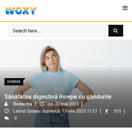
Skip
to
content
DIVERSE
Sănătatea digestivă începe cu gândurile
Redacția
joi, 22 mai 2025
Latest Update: duminică, 13 iulie 2025 11:27
515
0