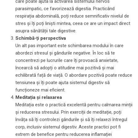
care poate ajuta la activarea sistemului nervos
parasimpatic, ce favorizează digestia. Practicând
respirația abdominală, poți reduce semnificativ nivelul de
stres și îți poți liniști mintea, ceea ce are un impact direct
asupra sănătății tale digestive.
Schimbă-ți perspectiva
Un alt pas important este schimbarea modului în care
abordezi stresul și gândurile negative. În loc să te
concentrezi pe lucrurile care îți provoacă anxietate,
încearcă să adopți o atitudine mai pozitivă și mai
echilibrată față de viață. O abordare pozitivă poate reduce
tensiunea și îți poate ajuta sistemul digestiv să
funcționeze mai eficient.
Meditația și relaxarea
Meditația este o practică excelentă pentru calmarea minții
și reducerea stresului. Prin exerciții de meditație, poți
învăța să îți controlezi gândurile și să îți relaxezi întregul
corp, inclusiv sistemul digestiv. Aceste practici pot fi
extrem de benefice pentru reducerea inflamației