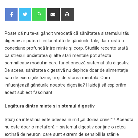
Whatsapp
Share
Print
via
Email
Poate că nu te-ai gândit vreodată că sănătatea sistemului tău
digestiv ar putea fi influențată de gândurile tale, dar există o
conexiune profundă între minte și corp. Studiile recente arată
că stresul, anxietatea și alte stări mentale pot afecta
semnificativ modul în care funcționează sistemul tău digestiv.
De aceea, sănătatea digestivă nu depinde doar de alimentație
sau de exercițiile fizice, ci și de starea mentală. Cum
influențează gândurile noastre digestia? Haideți să explorăm
acest subiect fascinant.
Legătura dintre minte și sistemul digestiv
Știați că intestinul este adesea numit „al doilea creier”? Aceasta
nu este doar o metaforă – sistemul digestiv conține o rețea
extinsă de neuroni care sunt extrem de sensibili la stările