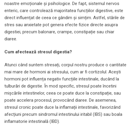
noastre emoționale și psihologice. De fapt, sistemul nervos
enteric, care controlează majoritatea funcțiilor digestive, este
direct influențat de ceea ce gândim și simțim. Astfel, stările de
stres sau anxietate pot genera efecte fizice directe asupra
digestiei, precum balonare, crampe, constipație sau chiar
diaree.
Cum afectează stresul digestia?
Atunci când suntem stresați, corpul nostru produce o cantitate
mai mare de hormoni ai stresului, cum ar fi cortizolul. Acești
hormoni pot influența negativ funcțiile intestinale, ducând la
tulburări de digestie. În mod specific, stresul poate încetini
mișcările intestinelor, ceea ce poate duce la constipație, sau
poate accelera procesul, provocând diaree. De asemenea,
stresul cronic poate duce la inflamații intestinale, favorizând
afecțiuni precum sindromul intestinului iritabil (IBS) sau boala
inflamatorie intestinală (IBD).