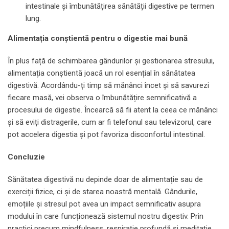
intestinale și îmbunătățirea sănătății digestive pe termen
lung.
Alimentația conștientă pentru o digestie mai bună
În plus față de schimbarea gândurilor și gestionarea stresului,
alimentația conștientă joacă un rol esențial în sănătatea
digestivă. Acordându-ți timp să mănânci încet și să savurezi
fiecare masă, vei observa o îmbunătățire semnificativă a
procesului de digestie. Încearcă să fii atent la ceea ce mănânci
și să eviți distragerile, cum ar fi telefonul sau televizorul, care
pot accelera digestia și pot favoriza disconfortul intestinal.
Concluzie
Sănătatea digestivă nu depinde doar de alimentație sau de
exerciții fizice, ci și de starea noastră mentală. Gândurile,
emoțiile și stresul pot avea un impact semnificativ asupra
modului în care funcționează sistemul nostru digestiv. Prin
practici precum mindfulness, respirație profundă și meditație,