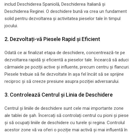
includ Deschiderea Spaniolă, Deschiderea Italiană și
Deschiderea Reginei. O deschidere bună va crea un fundament
solid pentru dezvoltarea și activitatea pieselor tale în timpul
jocului.
2. Dezvoltați-vă Piesele Rapid și Eficient
Odată ce ai finalizat etapa de deschidere, concentrează-te pe
dezvoltarea rapidă și eficientă a pieselor tale. Încearcă să aduci
cărmaiele pe poziții active și influente, precum centru și flancuri.
Piesele trebuie să fie dezvoltate în așa fel încât să se sprijine
reciproc și să creeze presiune asupra poziției adversarului.
3. Controlează Centrul și Linia de Deschidere
Centrul și liniile de deschidere sunt cele mai importante zone
ale tablei de șah. Încercați să controlați centrul cu pioni și piese
și să ocupați liniile de deschidere cu turele și regina. Controlul
acestor zone vă va oferi o poziție mai activă și mai influentă în