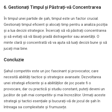
6. Gestionați Timpul și Păstrați-vă Concentrarea
În timpul unei partide de șah, timpul este un factor crucial.
Gestionați timpul eficient și alocați timp pentru a analiza poziția
și a lua decizii strategice. Încercați să vă păstrați concentrarea
și să evitați să vă lăsați pradă distragerilor sau anxietății. O
minte clară și concentrată vă va ajuta să luați decizii bune și să
jucați mai bine.
Concluzie
Șahul competitiv este un joc fascinant și provocator, care
necesită abilități tactice și strategice avansate. Dezvoltarea
unei strategii eficiente și a abilităților de joc poate fi o
provocare, dar cu practică și studiu constant, puteți deveni un
jucător de șah mai competitiv și mai încrezător. Urmați aceste
strategii și tactici esențiale și bucurați-vă de jocul de șah în
întreaga sa complexitate și frumusețe.