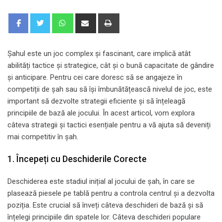
Whatsapp
Share
Print
via
Email
Șahul este un joc complex și fascinant, care implică atât
abilități tactice și strategice, cât și o bună capacitate de gândire
și anticipare. Pentru cei care doresc să se angajeze în
competiții de șah sau să își îmbunătățească nivelul de joc, este
important să dezvolte strategii eficiente și să înțeleagă
principiile de bază ale jocului. În acest articol, vom explora
câteva strategii și tactici esențiale pentru a vă ajuta să deveniți
mai competitiv în șah.
1. Începeți cu Deschiderile Corecte
Deschiderea este stadiul inițial al jocului de șah, în care se
plasează piesele pe tablă pentru a controla centrul și a dezvolta
poziția. Este crucial să înveți câteva deschideri de bază și să
înțelegi principiile din spatele lor. Câteva deschideri populare