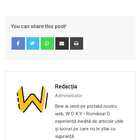
You can share this post!
Whatsapp
Share
Print
via
Email
Redacția
Administrator
Bine ai venit pe portalul nostru
web, W O X Y • România! O
experiență inedită de articole utile
și lucruri pe care nu le știai cu
siguranță.