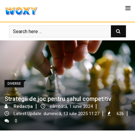
Skip
to
content
DIVERSE
Strategii de joc pentru șahul competitiv
Redacția
sâmbătă, 1 iunie 2024
Latest Update: duminică, 13 iulie 2025 11:27
626
0