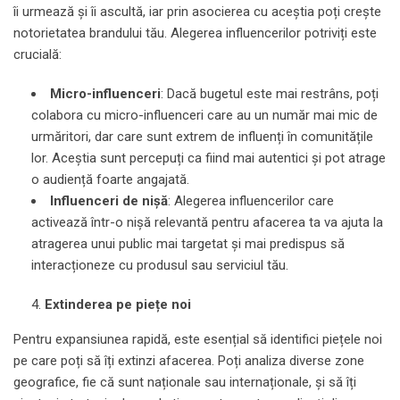
îi urmează și îi ascultă, iar prin asocierea cu aceștia poți crește
notorietatea brandului tău. Alegerea influencerilor potriviți este
crucială:
Micro-influenceri
: Dacă bugetul este mai restrâns, poți
colabora cu micro-influenceri care au un număr mai mic de
urmăritori, dar care sunt extrem de influenți în comunitățile
lor. Aceștia sunt percepuți ca fiind mai autentici și pot atrage
o audiență foarte angajată.
Influenceri de nișă
: Alegerea influencerilor care
activează într-o nișă relevantă pentru afacerea ta va ajuta la
atragerea unui public mai targetat și mai predispus să
interacționeze cu produsul sau serviciul tău.
Extinderea pe piețe noi
Pentru expansiunea rapidă, este esențial să identifici piețele noi
pe care poți să îți extinzi afacerea. Poți analiza diverse zone
geografice, fie că sunt naționale sau internaționale, și să îți