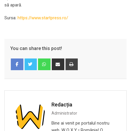
să apară.
Sursa:
https://www.startpress.ro/
You can share this post!
Whatsapp
Share
Print
via
Email
Redacția
Administrator
Bine ai venit pe portalul nostru
web, W O X Y • România! O