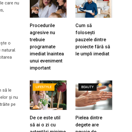
ile care nu
us,
Procedurile
Cum să
agresive nu
folosești
trebuie
pauzele dintre
ește o
programate
proiecte fără să
 natural.
imediat înaintea
le umpli imediat
citarea
unui eveniment
important
LIFESTYLE
BEAUTY
m să le
elor și nu
 trăite pe
De ce este util
Pielea dintre
să ai o zi cu
degete are
așteptări minime
nevoie de