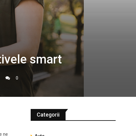
tivele smart
0
Categorii
re ne