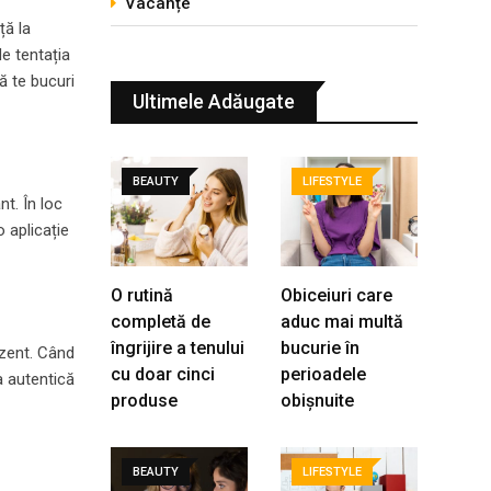
Vacanțe
ță la
de tentația
ă te bucuri
Ultimele Adăugate
BEAUTY
LIFESTYLE
t. În loc
 aplicație
O rutină
Obiceiuri care
completă de
aduc mai multă
îngrijire a tenului
bucurie în
ezent. Când
cu doar cinci
perioadele
a autentică
produse
obișnuite
BEAUTY
LIFESTYLE