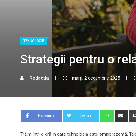
TEHNOLOGIE
Strategii pentru o re
Redacția
marți, 2 decembrie 2025
Whatsapp
Shar
Facebook
Twitter
via
Emai
Trăim într-o eră în care tehnologia este omniprezentă. Telefo