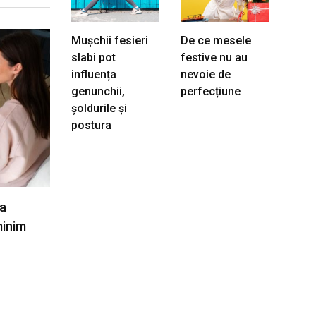
Mușchii fesieri
De ce mesele
slabi pot
festive nu au
influența
nevoie de
genunchii,
perfecțiune
șoldurile și
postura
a
minim