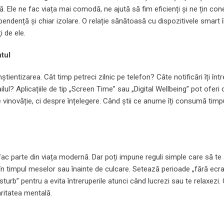
Ele ne fac viața mai comodă, ne ajută să fim eficienți și ne țin cone
ependență și chiar izolare. O relație sănătoasă cu dispozitivele smar
 de ele.
tul
tientizarea. Cât timp petreci zilnic pe telefon? Câte notificări îți înt
ilul? Aplicațiile de tip „Screen Time” sau „Digital Wellbeing” pot oferi
e vinovăție, ci despre înțelegere. Când știi ce anume îți consumă timpu
fac parte din viața modernă. Dar poți impune reguli simple care să te 
i în timpul meselor sau înainte de culcare. Setează perioade „fără ecra
turb” pentru a evita întreruperile atunci când lucrezi sau te relaxezi. 
aritatea mentală.