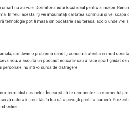
ele smart nu au voie. Dormitorul este locul ideal pentru a începe. Renun
ă. În felul acesta, îți vei îmbunătăți calitatea somnului și vei scăpa 
fără tehnologie pot fi masa din bucătărie sau terasa, acolo unde vrei s
 simplă, dar devin o problemă când îți consumă atenția în mod constan
ța ceva nou, a asculta un podcast educativ sau a face sport ghidat de o
ii personale, nu într-o sursă de distragere.
, prin intermediul ecranelor. Încearcă să te reconectezi la momentul pr
observă natura în jurul tău în loc să o privești printr-o cameră. Prezenț
it online.