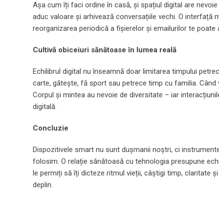
Așa cum îți faci ordine în casă, și spațiul digital are nevoie
aduc valoare și arhivează conversațiile vechi. O interfață m
reorganizarea periodică a fișierelor și emailurilor te poate a
Cultivă obiceiuri sănătoase în lumea reală
Echilibrul digital nu înseamnă doar limitarea timpului petrecu
carte, gătește, fă sport sau petrece timp cu familia. Când
Corpul și mintea au nevoie de diversitate – iar interacțiuni
digitală.
Concluzie
Dispozitivele smart nu sunt dușmanii noștri, ci instrument
folosim. O relație sănătoasă cu tehnologia presupune echili
le permiți să îți dicteze ritmul vieții, câștigi timp, claritate
deplin.