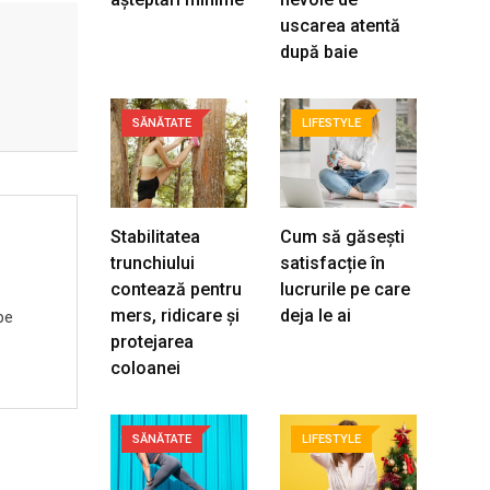
uscarea atentă
după baie
SĂNĂTATE
LIFESTYLE
Stabilitatea
Cum să găsești
trunchiului
satisfacție în
contează pentru
lucrurile pe care
mers, ridicare și
deja le ai
pe
protejarea
coloanei
SĂNĂTATE
LIFESTYLE