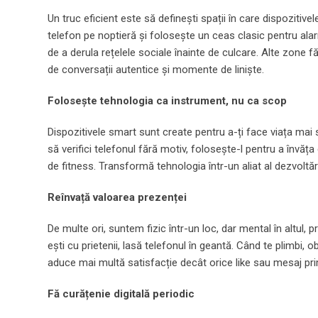
Un truc eficient este să definești spații în care dispozitiv
telefon pe noptieră și folosește un ceas clasic pentru alarm
de a derula rețelele sociale înainte de culcare. Alte zone 
de conversații autentice și momente de liniște.
Folosește tehnologia ca instrument, nu ca scop
Dispozitivele smart sunt create pentru a-ți face viața mai
să verifici telefonul fără motiv, folosește-l pentru a învă
de fitness. Transformă tehnologia într-un aliat al dezvoltăr
Reînvață valoarea prezenței
De multe ori, suntem fizic într-un loc, dar mental în altul
ești cu prietenii, lasă telefonul în geantă. Când te plimbi, 
aduce mai multă satisfacție decât orice like sau mesaj prim
Fă curățenie digitală periodic