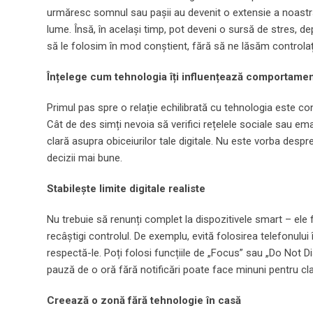
urmăresc somnul sau pașii au devenit o extensie a noastră. 
lume. Însă, în același timp, pot deveni o sursă de stres, d
să le folosim în mod conștient, fără să ne lăsăm controlați
Înțelege cum tehnologia îți influențează comportamen
Primul pas spre o relație echilibrată cu tehnologia este conș
Cât de des simți nevoia să verifici rețelele sociale sau ema
clară asupra obiceiurilor tale digitale. Nu este vorba despr
decizii mai bune.
Stabilește limite digitale realiste
Nu trebuie să renunți complet la dispozitivele smart – ele 
recâștigi controlul. De exemplu, evită folosirea telefonulu
respectă-le. Poți folosi funcțiile de „Focus” sau „Do Not Dis
pauză de o oră fără notificări poate face minuni pentru cl
Creează o zonă fără tehnologie în casă