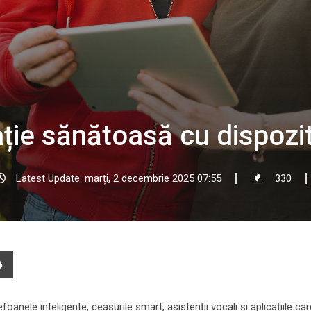
lație sănătoasă cu dispozi
Latest Update: marți, 2 decembrie 2025 07:55
330
e
Print
l
anele inteligente, ceasurile smart, asistenții vocali și aplicațiile ca