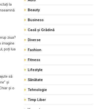
Auto
ctați la
Beauty
t înseamnă
Business
Casă și Grădină
rerup ziua?
Diverse
 o imagine
l, poți lua
Fashion
Fitness
Lifestyle
ajute să
Sănătate
ne” și
Chiar și o
Tehnologie
Timp Liber