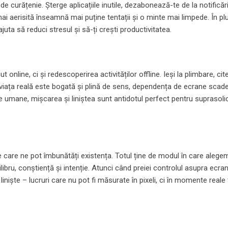
 de curățenie. Șterge aplicațiile inutile, dezabonează-te de la notificăr
ai aerisită înseamnă mai puține tentații și o minte mai limpede. În pl
juta să reduci stresul și să-ți crești productivitatea.
t online, ci și redescoperirea activităților offline. Ieși la plimbare, cit
 viața reală este bogată și plină de sens, dependența de ecrane scade
le umane, mișcarea și liniștea sunt antidotul perfect pentru suprasoli
e care ne pot îmbunătăți existența. Totul ține de modul în care alege
bru, conștiență și intenție. Atunci când preiei controlul asupra ecran
 și liniște – lucruri care nu pot fi măsurate în pixeli, ci în momente reale