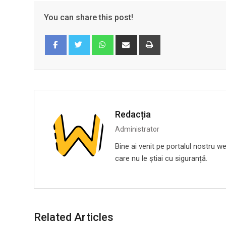
You can share this post!
Whatsapp
Share
Print
via
Email
Facebook
Twitter
Redacția
Administrator
Bine ai venit pe portalul nostru we
care nu le știai cu siguranță.
Related Articles