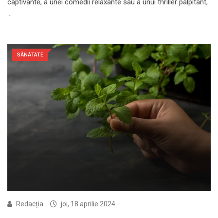
captivante, a unei comedii relaxante sau a unui thriller palpitant,
…
SĂNĂTATE
Redacția
joi, 18 aprilie 2024